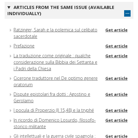
ARTICLES FROM THE SAME ISSUE (AVAILABLE
INDIVIDUALLY)
Ratzinger, Sarah e la polemica sul celibato
Get article
sacerdotale
Prefazione
Get article
La traduzione come originale : qualche
Get article
considerazione sulla Bibbia dei Settanta e
i Padri della Chiesa
Cicerone traduttore nel De optimo genere
Get article
oratorum
Dispute epistolari fra dotti : Agostino e
Get article
Gerolamo
I pocula di Properzio (II 15,48) e la tryphé
Get article
In ricordo di Domenico Losurdo, filosofo-
Get article
storico militante
Gli intellettuali e la guerra civile spagnola :
Get article