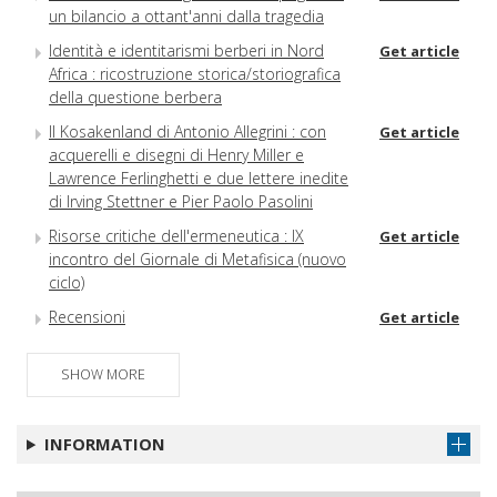
un bilancio a ottant'anni dalla tragedia
Identità e identitarismi berberi in Nord
Get article
Africa : ricostruzione storica/storiografica
della questione berbera
Il Kosakenland di Antonio Allegrini : con
Get article
acquerelli e disegni di Henry Miller e
Lawrence Ferlinghetti e due lettere inedite
di Irving Stettner e Pier Paolo Pasolini
Risorse critiche dell'ermeneutica : IX
Get article
incontro del Giornale di Metafisica (nuovo
ciclo)
Recensioni
Get article
Libri ricevuti
Get article
SHOW MORE
Indice dell'annata 2019
INFORMATION