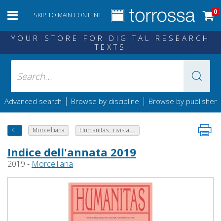
0
SKIP TO MAIN CONTENT
YOUR STORE FOR DIGITAL RESEARCH
TEXTS
|
|
Advanced search
Browse by discipline
Browse by publisher
Morcelliana
Humanitas : rivista ...
Indice dell'annata 2019
2019 -
Morcelliana