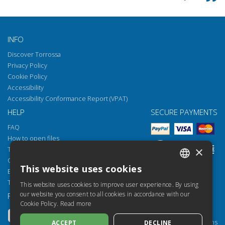
INFO
Discover Torrossa
Privacy Policy
Cookie Policy
Accessibility
Accessibility Conformance Report (VPAT)
HELP
SECURE PAYMENTS
FAQ
How to open files
×
Torrossa Reader
Copyright obligations
This website uses cookies
Email:
helpdesk@torrossa.com
ITALIAN
Tel:
+39 055 5018800
This website uses cookies to improve user experience. By using
SPANISH
our website you consent to all cookies in accordance with our
FOLLOW US
OUR RESOURCES
Cookie Policy.
Read more
FRENCH
Torrossa Info
Torrossa for Institutions
ACCEPT
DECLINE
ENGLISH