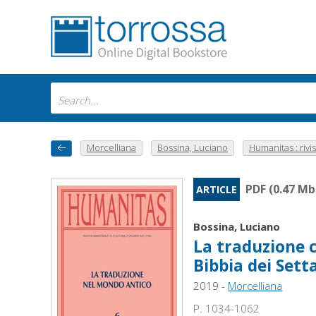
Morcelliana
Bossina, Luciano
Humanitas : rivist
PDF (0.47 Mb
ARTICLE
Bossina, Luciano
La traduzione c
Bibbia dei Sett
2019 -
Morcelliana
P. 1034-1062