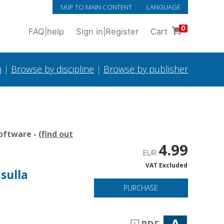
SKIP TO MAIN CONTENT
LANGUAGE
0
FAQ
|
help
Sign in
|
Register
Cart
h
|
Browse by discipline
|
Browse by publisher
oftware - (
find out
4.99
EUR
VAT Excluded
sulla
PURCHASE
A