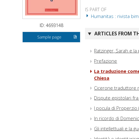
IS PART OF
Humanitas : rivista bime
ID: 4693148
ARTICLES FROM TH
Sample page
Ratzinger, Sarah e la
Prefazione
La traduzione come 
Chiesa
Cicerone traduttore
Dispute epistolari fr
I pocula di Properzio 
In ricordo di Domenic
Gli intellettuali e la 
Identità e identitaris