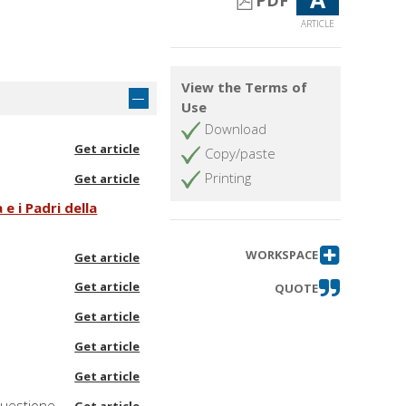
PDF
ARTICLE
View the Terms of
Use
Download
Get article
Copy/paste
Printing
Get article
e i Padri della
WORKSPACE
Get article
Get article
QUOTE
Get article
Get article
Get article
 questione