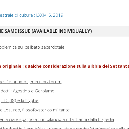
strale di cultura : LXXIV, 6, 2019
E SAME ISSUE (AVAILABLE INDIVIDUALLY)
 polemica sul celibato sacerdotale
originale : qualche considerazione sulla Bibbia dei Settanta 
 nel De optimo genere oratorum
a dotti : Agostino e Gerolamo
(II 15,48) e la tryphé
o Losurdo, filosofo-storico militante
guerra civile spagnola : un bilancio a ottant'anni dalla tragedia
mi berberi in Nord Africa : ricostruzione storica/storiografica della