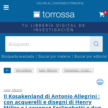
SALTAR AL CONTENIDO PRINCIPAL
0
TU LIBRERÍA DIGITAL DE
INVESTIGACIÓN
|
|
Búsqueda avanzada
Buscar por materia
Buscar por editorial
Morcelliana
Sana, Alberto
Humanitas : rivista ...
Sana, Alberto
Il Kosakenland di Antonio Allegrini :
con acquerelli e disegni di Henry
Miller e Lawrence Ferlinghetti e due