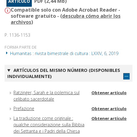
PDF (2,44 Mb)
ARTÍCULO
Compatible solo con Adobe Acrobat Reader -
software gratuito - (
descubra cómo abrir los
archivos
)
P. 1136-1153
FORMA PARTE DE
Humanitas : rivista bimestrale di cultura : LXXIV, 6, 2019
ARTÍCULOS DEL MISMO NÚMERO (DISPONIBLES
INDIVIDUALMENTE)
Ratzinger, Sarah e la polemica sul
Obtener artículo
celibato sacerdotale
Prefazione
Obtener artículo
La traduzione come originale :
Obtener artículo
qualche considerazione sulla Bibbia
dei Settanta e i Padri della Chiesa