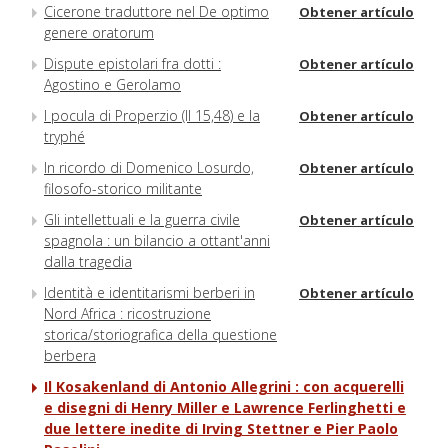
Cicerone traduttore nel De optimo
Obtener artículo
genere oratorum
Dispute epistolari fra dotti :
Obtener artículo
Agostino e Gerolamo
I pocula di Properzio (II 15,48) e la
Obtener artículo
tryphé
In ricordo di Domenico Losurdo,
Obtener artículo
filosofo-storico militante
Gli intellettuali e la guerra civile
Obtener artículo
spagnola : un bilancio a ottant'anni
dalla tragedia
Identità e identitarismi berberi in
Obtener artículo
Nord Africa : ricostruzione
storica/storiografica della questione
berbera
Il Kosakenland di Antonio Allegrini : con acquerelli
e disegni di Henry Miller e Lawrence Ferlinghetti e
due lettere inedite di Irving Stettner e Pier Paolo