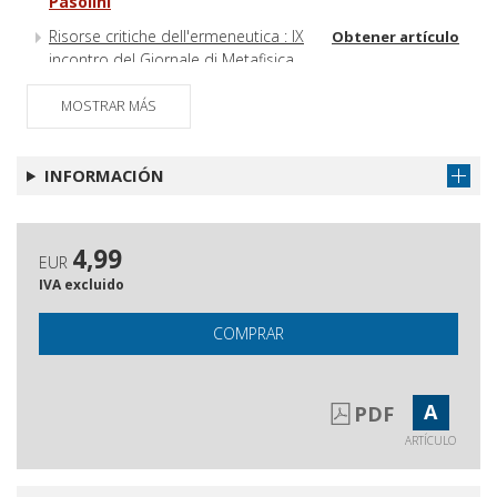
Pasolini
Risorse critiche dell'ermeneutica : IX
Obtener artículo
incontro del Giornale di Metafisica
(nuovo ciclo)
MOSTRAR MÁS
Recensioni
Obtener artículo
Libri ricevuti
Obtener artículo
INFORMACIÓN
Indice dell'annata 2019
Obtener artículo
4,99
EUR
IVA excluido
COMPRAR
A
PDF
ARTÍCULO