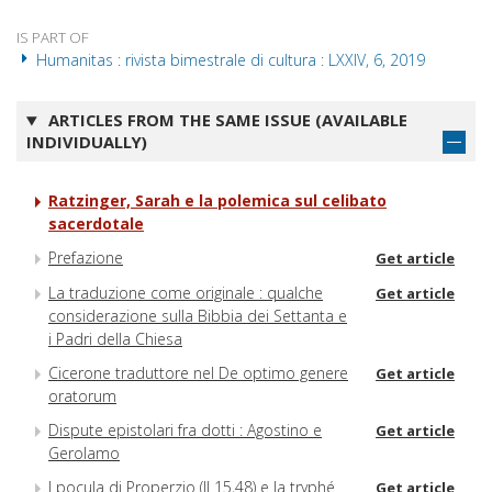
IS PART OF
Humanitas : rivista bimestrale di cultura : LXXIV, 6, 2019
ARTICLES FROM THE SAME ISSUE (AVAILABLE
INDIVIDUALLY)
Ratzinger, Sarah e la polemica sul celibato
sacerdotale
Prefazione
Get article
La traduzione come originale : qualche
Get article
considerazione sulla Bibbia dei Settanta e
i Padri della Chiesa
Cicerone traduttore nel De optimo genere
Get article
oratorum
Dispute epistolari fra dotti : Agostino e
Get article
Gerolamo
I pocula di Properzio (II 15,48) e la tryphé
Get article