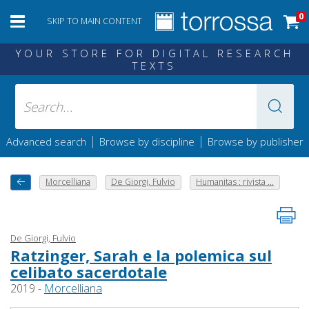
0
SKIP TO MAIN CONTENT
YOUR STORE FOR DIGITAL RESEARCH
TEXTS
|
|
Advanced search
Browse by discipline
Browse by publisher
Morcelliana
De Giorgi, Fulvio
Humanitas : rivista ...
De Giorgi, Fulvio
Ratzinger, Sarah e la polemica sul
celibato sacerdotale
2019 -
Morcelliana