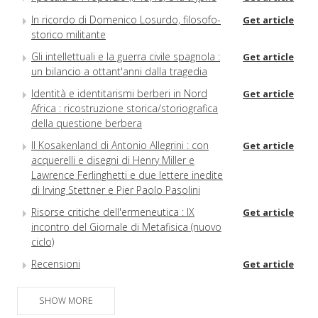
In ricordo di Domenico Losurdo, filosofo-
Get article
storico militante
Gli intellettuali e la guerra civile spagnola :
Get article
un bilancio a ottant'anni dalla tragedia
Identità e identitarismi berberi in Nord
Get article
Africa : ricostruzione storica/storiografica
della questione berbera
Il Kosakenland di Antonio Allegrini : con
Get article
acquerelli e disegni di Henry Miller e
Lawrence Ferlinghetti e due lettere inedite
di Irving Stettner e Pier Paolo Pasolini
Risorse critiche dell'ermeneutica : IX
Get article
incontro del Giornale di Metafisica (nuovo
ciclo)
Recensioni
Get article
Libri ricevuti
Get article
SHOW MORE
Indice dell'annata 2019
Get article