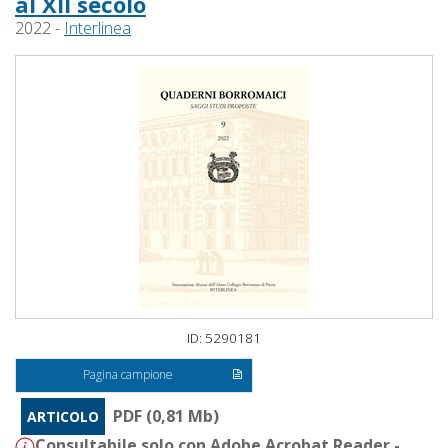
al XII secolo
2022 -
Interlinea
ID: 5290181
Pagina campione
PDF (0,81 Mb)
ARTICOLO
Consultabile solo con Adobe Acrobat Reader -