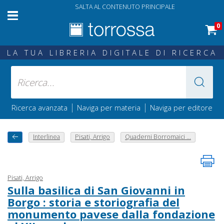
SALTA AL CONTENUTO PRINCIPALE
0
LA TUA LIBRERIA DIGITALE DI RICERCA
|
|
Ricerca avanzata
Naviga per materia
Naviga per editore
Interlinea
Pisati, Arrigo
Quaderni Borromaici ...
Pisati, Arrigo
Sulla basilica di San Giovanni in
Borgo : storia e storiografia del
monumento pavese dalla fondazione