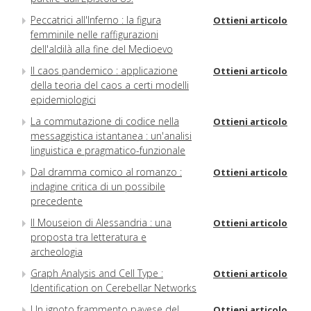
Peccatrici all'Inferno : la figura
Ottieni articolo
femminile nelle raffigurazioni
dell'aldilà alla fine del Medioevo
Il caos pandemico : applicazione
Ottieni articolo
della teoria del caos a certi modelli
epidemiologici
La commutazione di codice nella
Ottieni articolo
messaggistica istantanea : un'analisi
linguistica e pragmatico-funzionale
Dal dramma comico al romanzo :
Ottieni articolo
indagine critica di un possibile
precedente
Il Mouseion di Alessandria : una
Ottieni articolo
proposta tra letteratura e
archeologia
Graph Analysis and Cell Type :
Ottieni articolo
Identification on Cerebellar Networks
Un ignoto frammento pavese del
Ottieni articolo