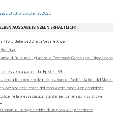
saggi studi proposte : 9, 2022
ELBEN AUSGABE (EINZELN ERHÄLTLICH)
 Il libro delle dediche di Cesare Angelini
'Humilitas
i amici di Brusuglio : gli ardori di Tommaso Grossi (cap. Digression
 riflessioni a partire dall'Epistola 89.
: la figura femminile nelle raffigurazioni dell'aldilà alla fine del Medi
plicazione della teoria del caos a certi modelli epidemiologici
dice nella messaggistica istantanea : un'analisi linguistica e
e
 romanzo : indagine critica di un possibile precedente