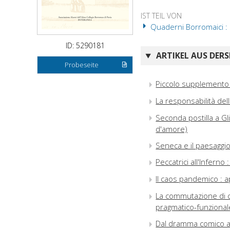
IST TEIL VON
Quaderni Borromaici : 
ID: 5290181
ARTIKEL AUS DERS
Probeseite
Piccolo supplemento a
La responsabilità dell
Seconda postilla a Gl
d'amore)
Seneca e il paesaggio :
Peccatrici all'Inferno 
Il caos pandemico : ap
La commutazione di co
pragmatico-funzional
Dal dramma comico al