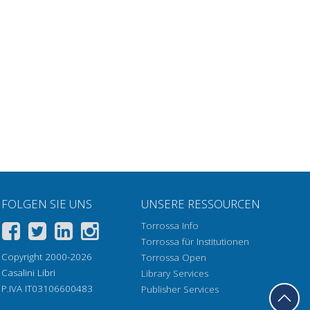
FOLGEN SIE UNS
UNSERE RESSOURCEN
Torrossa Info
Torrossa für Institutionen
Copyright 2000-2026
Torrossa Open
Casalini Libri
Library Services
P.IVA IT03106600483
Publisher Services