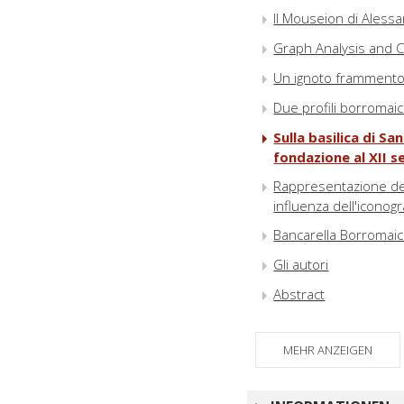
Il Mouseion di Alessa
Graph Analysis and Ce
Un ignoto frammento
Due profili borromaic
Sulla basilica di S
fondazione al XII s
Rappresentazione del
influenza dell'iconogr
Bancarella Borromai
Gli autori
Abstract
MEHR ANZEIGEN