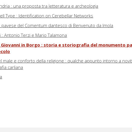
ndria : una proposta tra letteratura e archeologia
ll Type : Identification on Cerebellar Networks
 pavese del Comentum dantesco di Benvenuto da Imola
i : Antonio Terzi e Mario Talamona
an Giovanni in Borgo : storia e storiografia del monumento p
ecolo
 male e conforto della religione : qualche appunto intorno a novi
afia carliana
ca