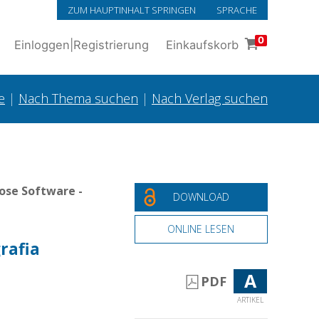
ZUM HAUPTINHALT SPRINGEN
SPRACHE
0
Einloggen
|
Registrierung
Einkaufskorb
e
|
Nach Thema suchen
|
Nach Verlag suchen
ose Software -
DOWNLOAD
ONLINE LESEN
grafia
A
PDF
ARTIKEL