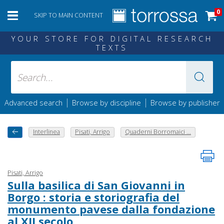
0
SKIP TO MAIN CONTENT
YOUR STORE FOR DIGITAL RESEARCH
TEXTS
|
|
Advanced search
Browse by discipline
Browse by publisher
Interlinea
Pisati, Arrigo
Quaderni Borromaici ...
Pisati, Arrigo
Sulla basilica di San Giovanni in
Borgo : storia e storiografia del
monumento pavese dalla fondazione
al XII secolo