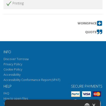
Printing
WORKSPACE
QUOTE
INFO
Discover Torrossa
Privacy Policy
Cookie Policy
Accessibility
Accessibility Conformance Report (VPAT)
HELP
SECURE PAYMENTS
FAQ
How to open files
×
Torrossa Reader