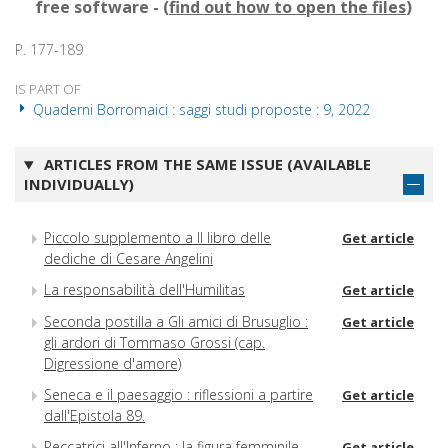
free software - (
find out how to open the files
)
P. 177-189
IS PART OF
Quaderni Borromaici : saggi studi proposte : 9, 2022
ARTICLES FROM THE SAME ISSUE (AVAILABLE
INDIVIDUALLY)
Piccolo supplemento a Il libro delle
Get article
dediche di Cesare Angelini
La responsabilità dell'Humilitas
Get article
Seconda postilla a Gli amici di Brusuglio :
Get article
gli ardori di Tommaso Grossi (cap.
Digressione d'amore)
Seneca e il paesaggio : riflessioni a partire
Get article
dall'Epistola 89.
Peccatrici all'Inferno : la figura femminile
Get article