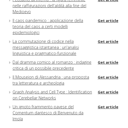
nelle raffigurazioni dell'aldilà alla fine del
Medioevo
Il caos pandemico : applicazione della
Get article
teoria del caos a certi modelli
epidemiologici
La commutazione di codice nella
Get article
messaggistica istantanea : un'analisi
linguistica e pragmatico-funzionale
Dal dramma comico al romanzo : indagine
Get article
critica di un possibile precedente
Il Mouseion di Alessandria : una proposta
Get article
tra letteratura e archeologia
Graph Analysis and Cell Type : Identification
Get article
on Cerebellar Networks
Un ignoto frammento pavese del
Get article
Comentum dantesco di Benvenuto da
Imola
Due profili borromaici : Antonio Terzi e
Get article