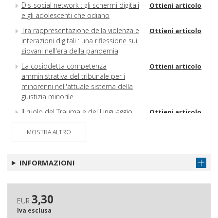
Dis-social network : gli schermi digitali
Ottieni articolo
e gli adolescenti che odiano
Tra rappresentazione della violenza e
Ottieni articolo
interazioni digitali : una riflessione sui
giovani nell'era della pandemia
La cosiddetta competenza
Ottieni articolo
amministrativa del tribunale per i
minorenni nell'attuale sistema della
giustizia minorile
Il ruolo del Trauma e del Linguaggio
Ottieni articolo
nel sistema penale minorile
MOSTRA ALTRO
Esperienze di giustizia minorile nei
Ottieni articolo
procedimenti amministrativi con i figli
maltrattanti
INFORMAZIONI
Reati di minori anche
Ottieni articolo
infraquattordicenni : punire o/e
rieducare alla relazione?
3,30
EUR
Prevenzione e trattamento di minori
Ottieni articolo
Iva esclusa