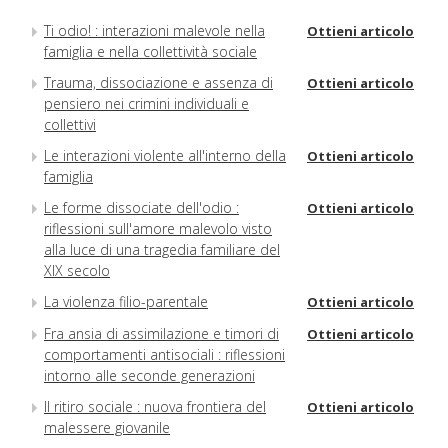
Ti odio! : interazioni malevole nella
Ottieni articolo
famiglia e nella collettività sociale
Trauma, dissociazione e assenza di
Ottieni articolo
pensiero nei crimini individuali e
collettivi
Le interazioni violente all'interno della
Ottieni articolo
famiglia
Le forme dissociate dell'odio :
Ottieni articolo
riflessioni sull'amore malevolo visto
alla luce di una tragedia familiare del
XIX secolo
La violenza filio-parentale
Ottieni articolo
Fra ansia di assimilazione e timori di
Ottieni articolo
comportamenti antisociali : riflessioni
intorno alle seconde generazioni
Il ritiro sociale : nuova frontiera del
Ottieni articolo
malessere giovanile