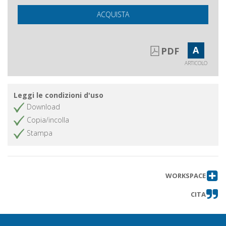
e giovani adulti a rischio di
radicalizzazione
ACQUISTA
L'educazione ai diritti umani con Amnesty
International per contrastare bullismo e cyber-
bullismo
A
PDF
La tutela volontaria di minori stranieri
Ottieni articolo
ARTICOLO
non accompagnati : punti di forza e
criticità di un nuovo modello
Leggi le condizioni d'uso
Pensare diversa-mente : il lavoro
Ottieni articolo
Download
socioeducativo con gli adolescenti
Copia/incolla
La famiglia attraverso le generazioni :
Ottieni articolo
Stampa
lavorare in gruppo con i futuri nonni
per favorire il legame adottivo
A scuola si impara a vivere : la
Ottieni articolo
mediazione del conflitto tra pari
WORKSPACE
Legami familiari violenti : in ascolto
Ottieni articolo
CITA
del silenzio che brucia
Abusi sessuali su minori
Ottieni articolo