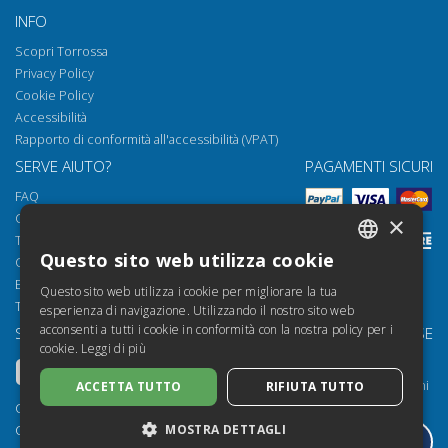
istituzionalizzati : Strasburgo
INFO
condanna la Bulgaria innovando la
giurisprudenza sull'art. 3 Conv. eur.
Scopri Torrossa
dir. umani
Privacy Policy
Commenti, notizie e letture
Ottieni articolo
Cookie Policy
Accessibilità
Rapporto di conformità all'accessibilità (VPAT)
SERVE AIUTO?
PAGAMENTI SICURI
FAQ
Come aprire i nostri documenti
×
Torrossa Reader
Questo sito web utilizza cookie
Condizioni d'uso
ITALIAN
Email:
helpdesk@torrossa.com
Questo sito web utilizza i cookie per migliorare la tua
SPANISH
Tel:
+39 055 5018800
esperienza di navigazione. Utilizzando il nostro sito web
acconsenti a tutti i cookie in conformità con la nostra policy per i
SEGUICI SU
LE NOSTRE RISORSE
FRENCH
cookie.
Leggi di più
Torrossa Info
ENGLISH
Torrossa per Istituzioni
ACCETTA TUTTO
RIFIUTA TUTTO
GERMAN
Torrossa Open
Copyright 2000-2026
MOSTRA DETTAGLI
Library Services
Casalini Libri