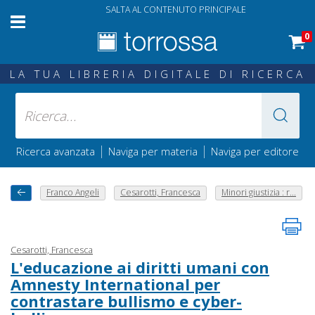
SALTA AL CONTENUTO PRINCIPALE
0
LA TUA LIBRERIA DIGITALE DI RICERCA
|
|
Ricerca avanzata
Naviga per materia
Naviga per editore
Franco Angeli
Cesarotti, Francesca
Minori giustizia : r...
Cesarotti, Francesca
L'educazione ai diritti umani con
Amnesty International per
contrastare bullismo e cyber-