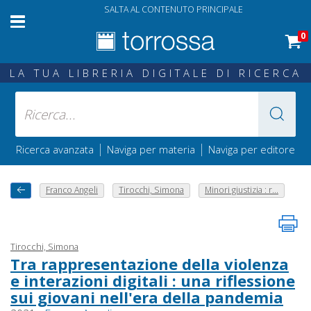
SALTA AL CONTENUTO PRINCIPALE
0
LA TUA LIBRERIA DIGITALE DI RICERCA
|
|
Ricerca avanzata
Naviga per materia
Naviga per editore
Franco Angeli
Tirocchi, Simona
Minori giustizia : r...
Tirocchi, Simona
Tra rappresentazione della violenza
e interazioni digitali : una riflessione
sui giovani nell'era della pandemia