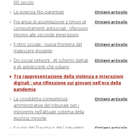
XIX secolo
La violenza filio-parentale
Ottieni articolo
Fra ansia di assimilazione e timori di
Ottieni articolo
comportamenti antisociali : riflessioni
intorno alle seconde generazioni
Il ritiro sociale : nuova frontiera del
Ottieni articolo
malessere giovanile
Dis-social network : gli schermi digitali
Ottieni articolo
e gli adolescenti che odiano
Tra rappresentazione della violenza e interazioni
digitali : una riflessione sui giovani nell'era della
pandemia
La cosiddetta competenza
Ottieni articolo
amministrativa del tribunale per i
minorenni nell'attuale sistema della
giustizia minorile
Il ruolo del Trauma e del Linguaggio
Ottieni articolo
nel sistema penale minorile