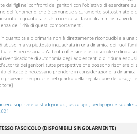
e dai figli nei confronti dei genitori con l'obiettivo di esercitare su
ffusione del fenomeno, che è comunque sicuramente sottostimato e
sciuto in quanto tale. Una ricerca sui fascicoli amministrativi del
valenza del 14% di questi comportamenti.
e in quanto tale o primaria non è direttamente riconducibile a una p
abuso, ma va piuttosto inquadrata in una dinamica dei ruoli famigli
tuale. È necessaria un'attenta riflessione psicosociale e clinica sul
gni rivendicazione di autonomia degli adolescenti o di ridurla escl
 d'autorità dei genitori, tutte prospettive che possono rischiare di
to efficace è necessario prendere in considerazione la dinamica dei 
 o proiezioni reciproche nel quadro della regolazione dei bisogni evo
ditore]
 interdisciplinare di studi giuridici, psicologici, pedagogici e sociali s
 2021
TESSO FASCICOLO (DISPONIBILI SINGOLARMENTE)