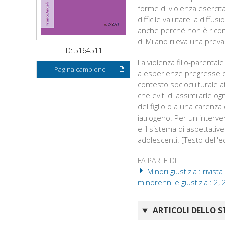
forme di violenza esercitat
difficile valutare la di
anche perché non è ricono
di Milano rileva una pre
ID: 5164511
La violenza filio-parental
Pagina campione
a esperienze pregresse di 
contesto socioculturale at
che eviti di assimilarle o
del figlio o a una carenza
iatrogeno. Per un interven
e il sistema di aspettative
adolescenti. [Testo dell'e
FA PARTE DI
Minori giustizia : rivista
minorenni e giustizia : 2,
ARTICOLI DELLO S