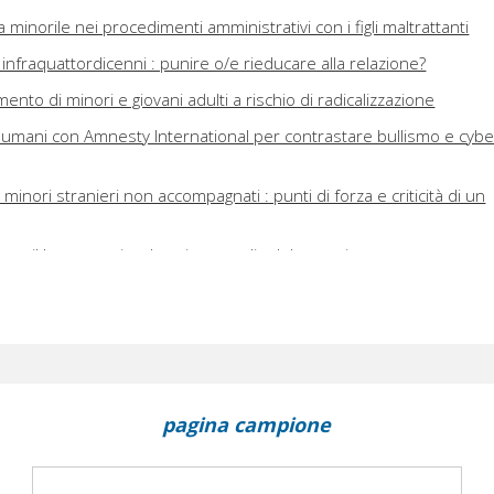
a minorile nei procedimenti amministrativi con i figli maltrattanti
 infraquattordicenni : punire o/e rieducare alla relazione?
ento di minori e giovani adulti a rischio di radicalizzazione
ti umani con Amnesty International per contrastare bullismo e cybe
i minori stranieri non accompagnati : punti di forza e criticità di un
 : il lavoro socioeducativo con gli adolescenti
 le generazioni : lavorare in gruppo con i futuri nonni per favorire i
ivere : la mediazione del conflitto tra pari
ti : in ascolto del silenzio che brucia
pagina campione
ori istituzionalizzati : Strasburgo condanna la Bulgaria innovando l
t. 3 Conv. eur. dir. umani
etture