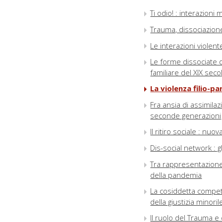
Ti odio! : interazioni 
Trauma, dissociazione 
Le interazioni violente
Le forme dissociate de
familiare del XIX seco
La violenza filio-pa
Fra ansia di assimilaz
seconde generazioni
Il ritiro sociale : nu
Dis-social network : g
Tra rappresentazione d
della pandemia
La cosiddetta compete
della giustizia minoril
Il ruolo del Trauma e