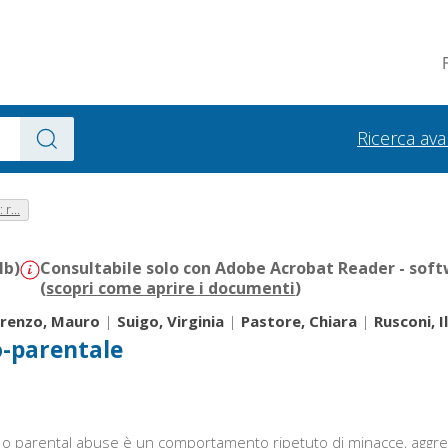
Ricerca av
 r...
Mb)
Consultabile solo con Adobe Acrobat Reader - soft
(
scopri come aprire i documenti
)
orenzo, Mauro
|
Suigo, Virginia
|
Pastore, Chiara
|
Rusconi, I
io-parentale
le o parental abuse è un comportamento ripetuto di minacce, aggres