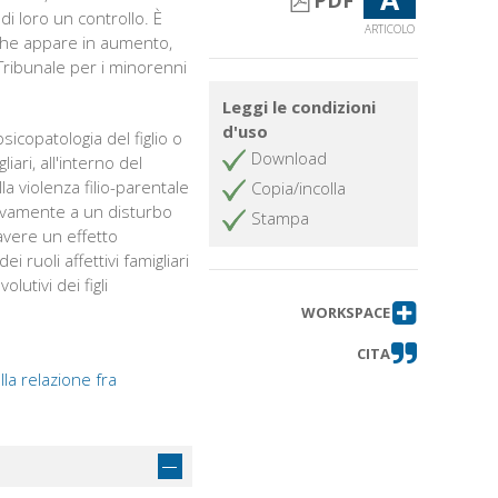
PDF
 di loro un controllo. È
ARTICOLO
 che appare in aumento,
 Tribunale per i minorenni
Leggi le condizioni
d'uso
sicopatologia del figlio o
Download
ari, all'interno del
la violenza filio-parentale
Copia/incolla
usivamente a un disturbo
Stampa
 avere un effetto
ruoli affettivi famigliari
lutivi dei figli
WORKSPACE
CITA
ulla relazione fra