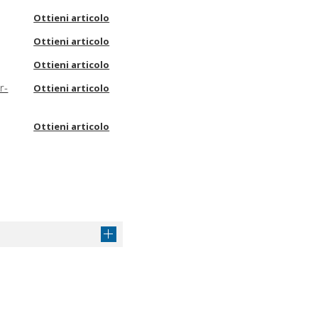
Ottieni articolo
Ottieni articolo
Ottieni articolo
r-
Ottieni articolo
Ottieni articolo
Ottieni articolo
l
Ottieni articolo
Ottieni articolo
Ottieni articolo
a
Ottieni articolo
Ottieni articolo