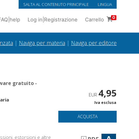
SALTA AL CONTENUTO PRINCIPALE
LINGUA
0
FAQ
|
help
Log in
|
Registrazione
Carrello
anzata
|
Naviga per materia
|
Naviga per editore
ware gratuito -
4,95
EUR
laria
Iva esclusa
ACQUISTA
A
sioni, estorsioni e altre