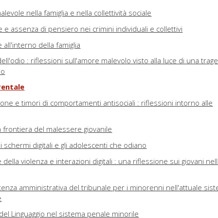
malevole nella famiglia e nella collettività sociale
e assenza di pensiero nei crimini individuali e collettivi
 all'interno della famiglia
ll'odio : riflessioni sull'amore malevolo visto alla luce di una trag
lo
rentale
ione e timori di comportamenti antisociali : riflessioni intorno alle
ova frontiera del malessere giovanile
li schermi digitali e gli adolescenti che odiano
ella violenza e interazioni digitali : una riflessione sui giovani nell
nza amministrativa del tribunale per i minorenni nell'attuale sis
e
 del Linguaggio nel sistema penale minorile