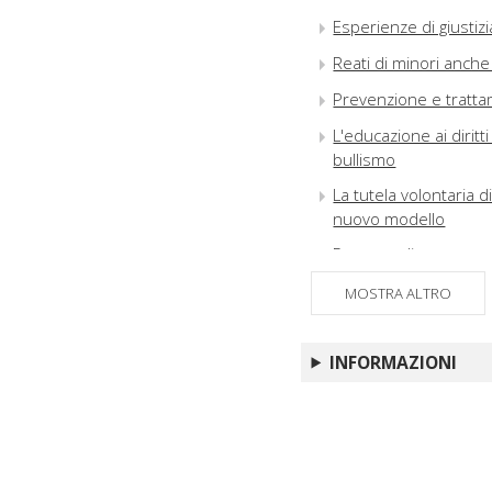
Esperienze di giustizi
Reati di minori anche
Prevenzione e trattam
L'educazione ai dirit
bullismo
La tutela volontaria d
nuovo modello
Pensare diversa-mente
La famiglia attraverso
MOSTRA ALTRO
legame adottivo
A scuola si impara a v
INFORMAZIONI
Legami familiari violen
Abusi sessuali su min
giurisprudenza sull'ar
Commenti, notizie e l