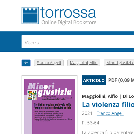
Franco Angeli
Maggiolini, Alfio
Minori giustizia :
PDF (0,09 
ARTICOLO
Maggiolini, Alfio
|
Di L
La violenza fil
2021 -
Franco Angeli
P. 56-64
La violenza filio-parenta