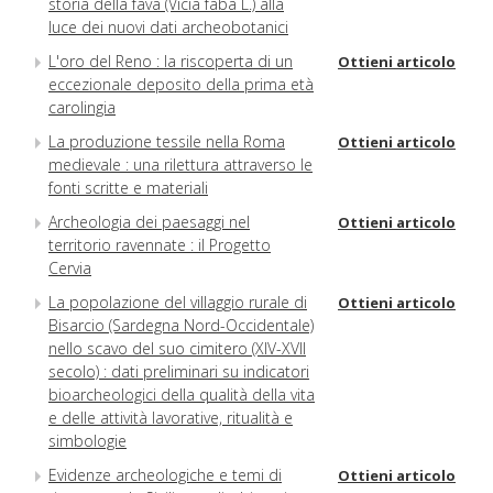
storia della fava (Vicia faba L.) alla
luce dei nuovi dati archeobotanici
L'oro del Reno : la riscoperta di un
Ottieni articolo
eccezionale deposito della prima età
carolingia
La produzione tessile nella Roma
Ottieni articolo
medievale : una rilettura attraverso le
fonti scritte e materiali
Archeologia dei paesaggi nel
Ottieni articolo
territorio ravennate : il Progetto
Cervia
La popolazione del villaggio rurale di
Ottieni articolo
Bisarcio (Sardegna Nord-Occidentale)
nello scavo del suo cimitero (XIV-XVII
secolo) : dati preliminari su indicatori
bioarcheologici della qualità della vita
e delle attività lavorative, ritualità e
simbologie
Evidenze archeologiche e temi di
Ottieni articolo