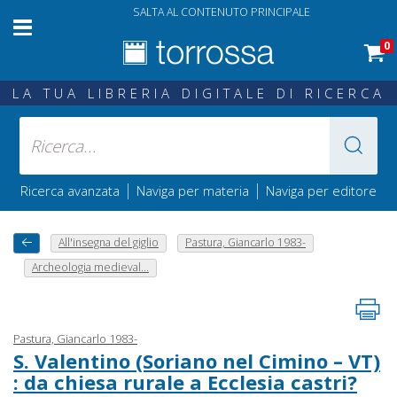
SALTA AL CONTENUTO PRINCIPALE
0
LA TUA LIBRERIA DIGITALE DI RICERCA
|
|
Ricerca avanzata
Naviga per materia
Naviga per editore
All'insegna del giglio
Pastura, Giancarlo 1983-
Archeologia medieval...
Pastura, Giancarlo 1983-
S. Valentino (Soriano nel Cimino – VT)
: da chiesa rurale a Ecclesia castri?