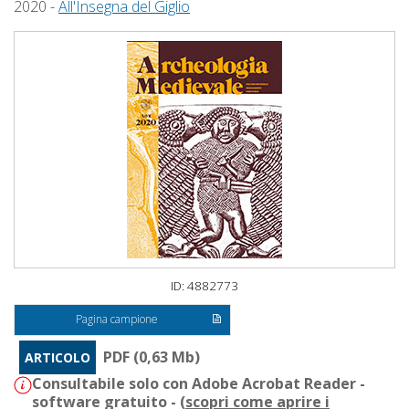
2020 -
All'Insegna del Giglio
ID: 4882773
Pagina campione
PDF (0,63 Mb)
ARTICOLO
Consultabile solo con Adobe Acrobat Reader -
software gratuito - (
scopri come aprire i