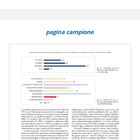
e partecipazione sociale, fra ricerca e innovazione : il ponte del
urali medievali
o nel Dugento fiorentino : senso storico e significazione degli spazi :
pagina campione
cio interdisciplinare
lisi bioarcheologiche allo studio della stratificazione sociale in Italia
edioevo
una nuova interpretazione della fibbia di Landelino
zioni
aw Tabaczynski