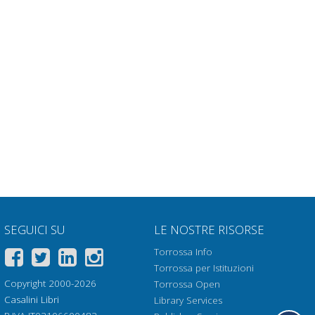
SEGUICI SU
LE NOSTRE RISORSE
Torrossa Info
Torrossa per Istituzioni
Copyright 2000-2026
Torrossa Open
Casalini Libri
Library Services