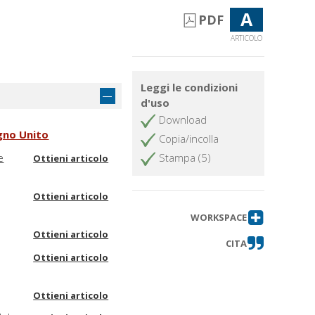
A
PDF
ARTICOLO
Leggi le condizioni
d'uso
Download
egno Unito
Copia/incolla
e
Stampa (5)
Ottieni articolo
Ottieni articolo
WORKSPACE
Ottieni articolo
CITA
Ottieni articolo
Ottieni articolo