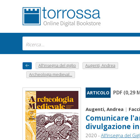
All'insegna del giglio
Augenti, Andrea
Archeologia medieval...
PDF (0,29 
ARTICOLO
Augenti, Andrea
|
Facc
Comunicare l'ar
divulgazione in
2020 -
All'Insegna del Gigl