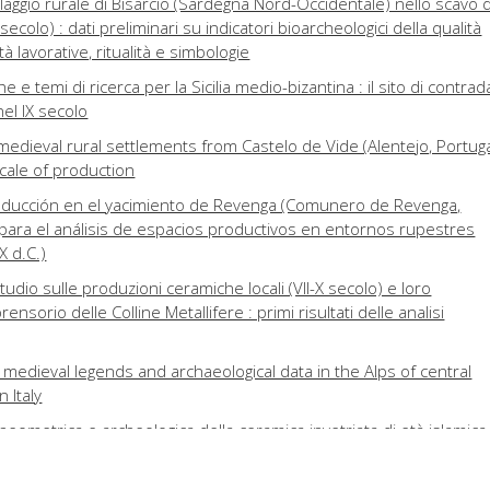
llaggio rurale di Bisarcio (Sardegna Nord-Occidentale) nello scavo 
 secolo) : dati preliminari su indicatori bioarcheologici della qualità
ità lavorative, ritualità e simbologie
 e temi di ricerca per la Sicilia medio-bizantina : il sito di contrad
nel IX secolo
 medieval rural settlements from Castelo de Vide (Alentejo, Portuga
scale of production
roducción en el yacimiento de Revenga (Comunero de Revenga,
para el análisis de espacios productivos en entornos rupestres
X d.C.)
udio sulle produzioni ceramiche locali (VII-X secolo) e loro
ensorio delle Colline Metallifere : primi risultati delle analisi
 medieval legends and archaeological data in the Alps of central
 Italy
heometrica e archeologica della ceramica invetriata di età islamica
 XI secolo) : nuovi dati e problemi aperti
nel Cimino – VT) : da chiesa rurale a Ecclesia castri?