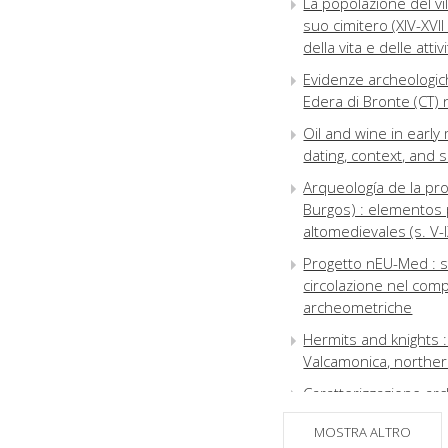
La popolazione del vi
suo cimitero (XIV-XVII
della vita e delle attiv
Evidenze archeologiche
Edera di Bronte (CT) 
Oil and wine in early
dating, context, and 
Arqueología de la p
Burgos) : elementos 
altomedievales (s. V-I
Progetto nEU-Med : st
circolazione nel compr
archeometriche
Hermits and knights :
Valcamonica, northern
Caratterizzazione arc
Palermo (fine IX-metà
MOSTRA ALTRO
S. Valentino (Soriano 