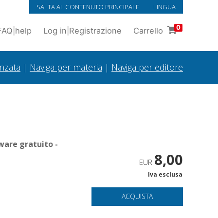
SALTA AL CONTENUTO PRINCIPALE
LINGUA
0
FAQ
|
help
Log in
|
Registrazione
Carrello
anzata
|
Naviga per materia
|
Naviga per editore
ware gratuito -
8,00
EUR
Iva esclusa
ACQUISTA