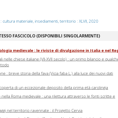
cultura materiale, insediamenti, territorio : XLVII, 2020
TESSO FASCICOLO (DISPONIBILI SINGOLARMENTE)
logia medievale : le riviste di divulgazione in Italia e nel R
i nelle chiese italiane (VII-XVII secolo) : un primo bilancio e qualch
etodo
 : breve storia della fava (Vicia faba L.) alla luce dei nuovi dati
iscoperta di un eccezionale deposito della prima età carolingia
 nella Roma medievale : una rilettura attraverso le fonti scritte e
gi nel territorio ravennate : il Progetto Cervia