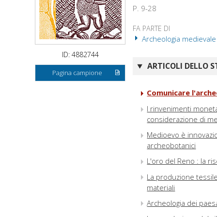
P. 9-28
FA PARTE DI
Archeologia medievale : 
ID: 4882744
ARTICOLI DELLO S
Pagina campione
Comunicare l'archeo
I rinvenimenti monetal
considerazione di m
Medioevo è innovazione
archeobotanici
L'oro del Reno : la r
La produzione tessile
materiali
Archeologia dei paesag