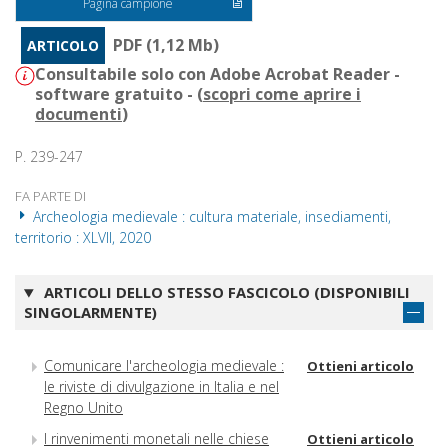
Pagina campione
PDF (1,12 Mb)
ARTICOLO
Consultabile solo con Adobe Acrobat Reader -
software gratuito - (
scopri come aprire i
documenti
)
P. 239-247
FA PARTE DI
Archeologia medievale : cultura materiale, insediamenti,
territorio : XLVII, 2020
ARTICOLI DELLO STESSO FASCICOLO (DISPONIBILI
SINGOLARMENTE)
Comunicare l'archeologia medievale :
Ottieni articolo
le riviste di divulgazione in Italia e nel
Regno Unito
I rinvenimenti monetali nelle chiese
Ottieni articolo