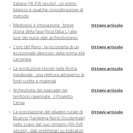
italiane (VII-XVII secolo) : un primo
bilancio e qualche considerazione di
metodo
Medioevo è innovazione : breve
Ottieni articolo
storia della fava (Vicia faba L.) alla
luce dei nuovi dati archeobotanici
L'oro del Reno : la riscoperta di un
Ottieni articolo
eccezionale deposito della prima età
carolingia
La produzione tessile nella Roma
Ottieni articolo
medievale : una rilettura attraverso le
fonti scritte e materiali
Archeologia dei paesaggi nel
Ottieni articolo
territorio ravennate : il Progetto
Cervia
La popolazione del villaggio rurale di
Ottieni articolo
Bisarcio (Sardegna Nord-Occidentale)
nello scavo del suo cimitero (XIV-XVII
secolo) : dati preliminari su indicatori