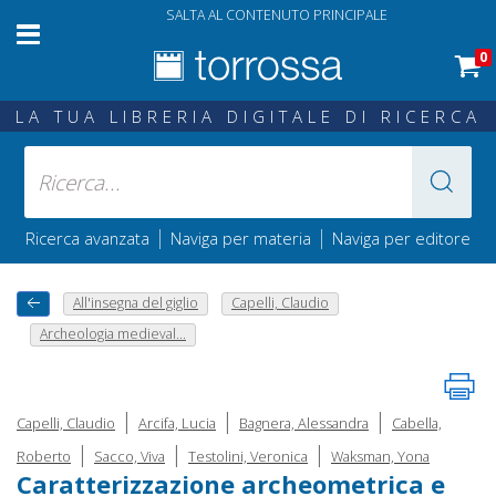
SALTA AL CONTENUTO PRINCIPALE
0
LA TUA LIBRERIA DIGITALE DI RICERCA
|
|
Ricerca avanzata
Naviga per materia
Naviga per editore
All'insegna del giglio
Capelli, Claudio
Archeologia medieval...
|
|
|
Capelli, Claudio
Arcifa, Lucia
Bagnera, Alessandra
Cabella,
|
|
|
Roberto
Sacco, Viva
Testolini, Veronica
Waksman, Yona
Caratterizzazione archeometrica e