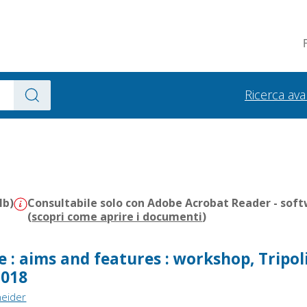
Ricerca av
Mb)
Consultabile solo con Adobe Acrobat Reader - soft
(
scopri come aprire i documenti
)
: aims and features : workshop, Tripoli
2018
neider