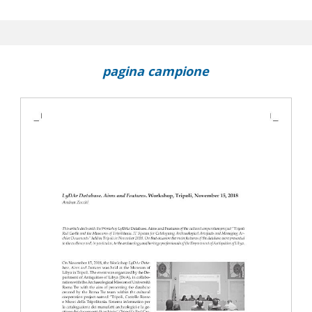
to Centrale per il Restauro (ICR) in Libia : conservazione e formazione
 Projects : notes on current training and research in Libya and
 l'Archeologia (ICA) e le missioni italiane all'estero
pagina campione
n Egypt and MENA countries (IAM 1 and 2) : archaeological conferen
cember 7-9, 2017; Cairo, December 5-8, 2018
ims and features : workshop, Tripoli, November 15, 2018
iquities of Libya and the Italian Archaeological Missions working i
me, Libyan Academy, September 16, 2019