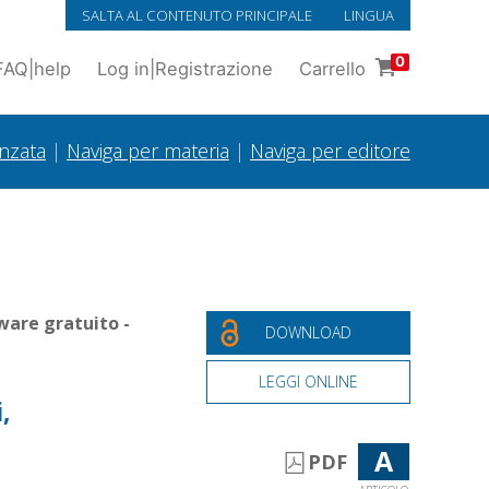
SALTA AL CONTENUTO PRINCIPALE
LINGUA
0
FAQ
|
help
Log in
|
Registrazione
Carrello
anzata
|
Naviga per materia
|
Naviga per editore
ware gratuito -
DOWNLOAD
LEGGI ONLINE
,
A
PDF