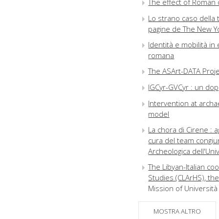
The effect of Roman ci
Lo strano caso della
pagine de The New Yo
Identità e mobilità in 
romana
The ASArt-DATA Proje
IGCyr-GVCyr : un dopp
Intervention at archae
model
La chora di Cirene : 
cura del team congiun
Archeologica dell'Univ
The Libyan-Italian co
Studies (CLArHS), the
Mission of Universit
Gastone Buttarini (19
MOSTRA ALTRO