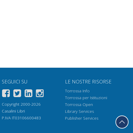
SEGUICI SU
LE NOSTRE RISORSE
Torrossa Info
Torrossa per Istituzioni
Copyright 2000-2026
Torrossa Open
Casalini Libri
Library Services
P.IVA IT03106600483
Publisher Services