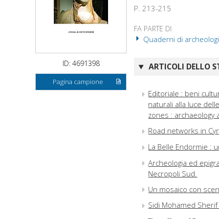
P. 213-215
FA PARTE DI
Quaderni di archeologia 
ID: 4691398
ARTICOLI DELLO S
Pagina campione
Editoriale : beni cultu
naturali alla luce de
zones : archaeology at 
Road networks in Cyr
La Belle Endormie : u
Archeologia ed epigraf
Necropoli Sud.
Un mosaico con scena
Sidi Mohamed Sherif 