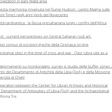
vilization in Bani Walid area
 testa marmorea rinvenuta nel fiume Hudson : Leptis Magna sulle
rk Times negli anni Venti del Novecento
età tardoantica : la fascia presahariana lungo i confini dell'Africa
ct : current perspectives on Central Saharan rock art.
io corpus di iscrizioni greche della Cirenaica on-line
ological sites in the time of crisis and war : Qasr Libya site as a
aggiornamenti su monitoraggio, survey e studio delle buffer zones 
to del Dipartimento di Antichità della Libia (DoA) e della Missione
ersità di Chieti
operation between the Center for Libyan Archives and Historical
 Department of Antiquities of Libya (DoA) and the Archaeological
à Roma Tre.
49-2019) : mezzo secolo di restauri in Libia