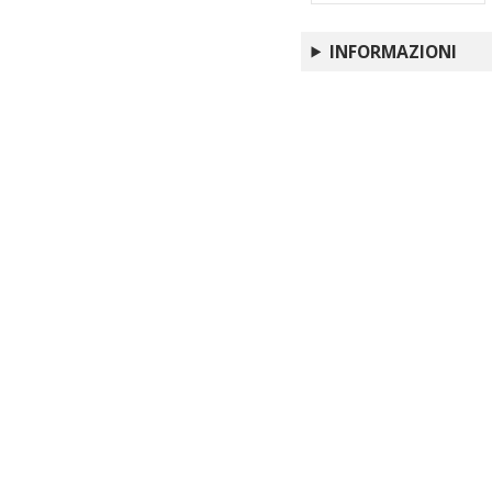
L'attività dell'Istitu
The EAMENA and MarEA
INFORMAZIONI
beyond
L'Istituto Centrale per
Italian archaeology i
Cairo-Alexandria, De
LyDAr Database : a
The Department of Ant
Libya : meeting, Ro