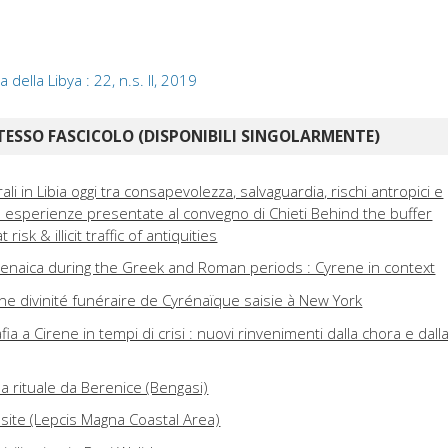
della Libya : 22, n.s. II, 2019
TESSO FASCICOLO (DISPONIBILI SINGOLARMENTE)
rali in Libia oggi tra consapevolezza, salvaguardia, rischi antropici e
lle esperienze presentate al convegno di Chieti Behind the buffer
risk & illicit traffic of antiquities
enaica during the Greek and Roman periods : Cyrene in context
ne divinité funéraire de Cyrénaïque saisie à New York
ia a Cirene in tempi di crisi : nuovi rinvenimenti dalla chora e dall
 rituale da Berenice (Bengasi)
site (Lepcis Magna Coastal Area)