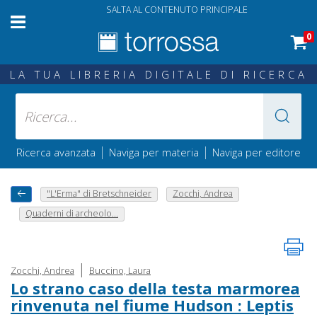
SALTA AL CONTENUTO PRINCIPALE
0
LA TUA LIBRERIA DIGITALE DI RICERCA
|
|
Ricerca avanzata
Naviga per materia
Naviga per editore
"L'Erma" di Bretschneider
Zocchi, Andrea
Quaderni di archeolo...
|
Zocchi, Andrea
Buccino, Laura
Lo strano caso della testa marmorea
rinvenuta nel fiume Hudson : Leptis