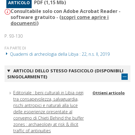
PDF (1,15 Mb)
ARTICOLO
Consultabile solo con Adobe Acrobat Reader -
software gratuito - (
scopri come aprire i
documenti
)
P. 93-130
FA PARTE DI
Quaderni di archeologia della Libya : 22, n.s. II, 2019
ARTICOLI DELLO STESSO FASCICOLO (DISPONIBILI
SINGOLARMENTE)
Editoriale : beni culturali in Libia oggi
Ottieni articolo
tra consapevolezza, salvaguardia,
rischi antropici e naturali alla luce
delle esperienze presentate al
convegno di Chieti Behind the buffer
zones : archaeology at risk & illicit
traffic of antiquities