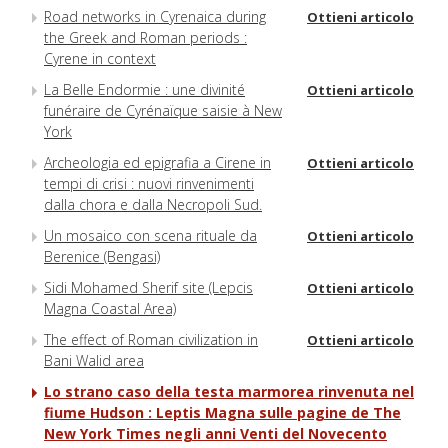
Road networks in Cyrenaica during
Ottieni articolo
the Greek and Roman periods :
Cyrene in context
La Belle Endormie : une divinité
Ottieni articolo
funéraire de Cyrénaïque saisie à New
York
Archeologia ed epigrafia a Cirene in
Ottieni articolo
tempi di crisi : nuovi rinvenimenti
dalla chora e dalla Necropoli Sud.
Un mosaico con scena rituale da
Ottieni articolo
Berenice (Bengasi)
Sidi Mohamed Sherif site (Lepcis
Ottieni articolo
Magna Coastal Area)
The effect of Roman civilization in
Ottieni articolo
Bani Walid area
Lo strano caso della testa marmorea rinvenuta nel
fiume Hudson : Leptis Magna sulle pagine de The
New York Times negli anni Venti del Novecento