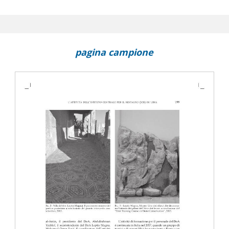
tuto Centrale per il Restauro (ICR) in Libia : conservazione e
 Projects : notes on current training and research in Libya and
 l'Archeologia (ICA) e le missioni italiane all'estero
pagina campione
n Egypt and MENA countries (IAM 1 and 2) : archaeological conferen
cember 7-9, 2017; Cairo, December 5-8, 2018
s and features : workshop, Tripoli, November 15, 2018
iquities of Libya and the Italian Archaeological Missions working i
me, Libyan Academy, September 16, 2019