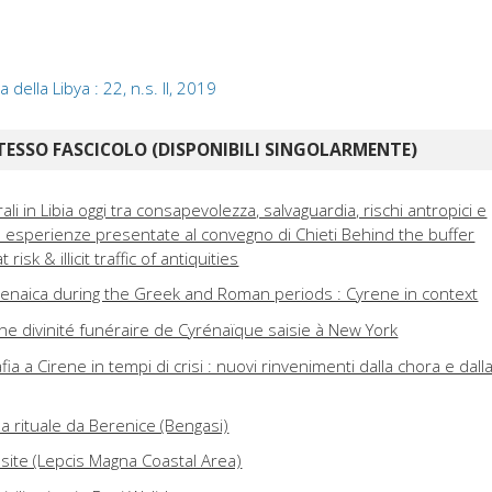
della Libya : 22, n.s. II, 2019
TESSO FASCICOLO (DISPONIBILI SINGOLARMENTE)
rali in Libia oggi tra consapevolezza, salvaguardia, rischi antropici e
lle esperienze presentate al convegno di Chieti Behind the buffer
risk & illicit traffic of antiquities
enaica during the Greek and Roman periods : Cyrene in context
ne divinité funéraire de Cyrénaïque saisie à New York
ia a Cirene in tempi di crisi : nuovi rinvenimenti dalla chora e dall
 rituale da Berenice (Bengasi)
site (Lepcis Magna Coastal Area)