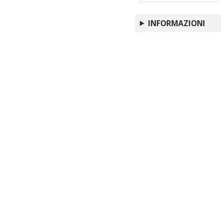
L'attività dell'Isti
The EAMENA and MarEA
INFORMAZIONI
beyond
L'Istituto Centrale per
Italian archaeology i
Cairo-Alexandria, De
LyDAr Database : aim
The Department of Ant
Libya : meeting, Ro