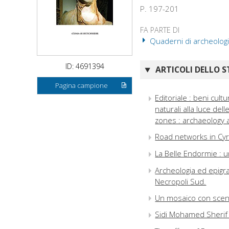
P. 197-201
FA PARTE DI
Quaderni di archeologia 
ID: 4691394
ARTICOLI DELLO S
Pagina campione
Editoriale : beni cultu
naturali alla luce de
zones : archaeology at 
Road networks in Cyr
La Belle Endormie : u
Archeologia ed epigraf
Necropoli Sud.
Un mosaico con scena
Sidi Mohamed Sherif 