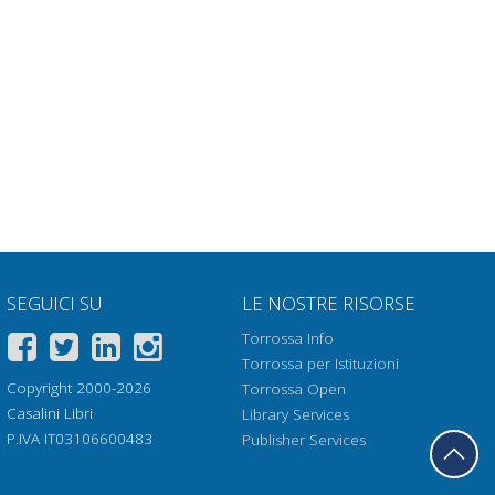
SEGUICI SU
LE NOSTRE RISORSE
Torrossa Info
Torrossa per Istituzioni
Copyright 2000-2026
Torrossa Open
Casalini Libri
Library Services
P.IVA IT03106600483
Publisher Services