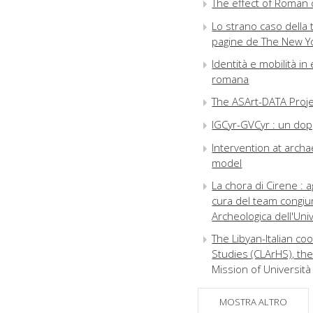
The effect of Roman ci
Lo strano caso della
pagine de The New Yo
Identità e mobilità in 
romana
The ASArt-DATA Proje
IGCyr-GVCyr : un dopp
Intervention at archae
model
La chora di Cirene : 
cura del team congiun
Archeologica dell'Univ
The Libyan-Italian co
Studies (CLArHS), the
Mission of Universit
Gastone Buttarini (19
MOSTRA ALTRO