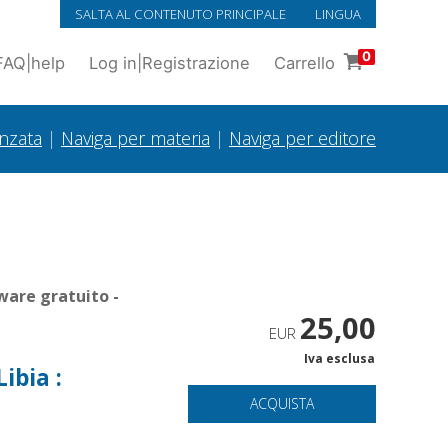
SALTA AL CONTENUTO PRINCIPALE
LINGUA
0
FAQ
|
help
Log in
|
Registrazione
Carrello
anzata
|
Naviga per materia
|
Naviga per editore
ware gratuito -
25,00
EUR
Iva esclusa
Libia :
ACQUISTA