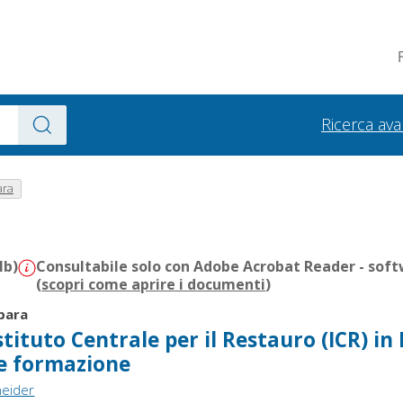
Ricerca av
ara
Mb)
Consultabile solo con Adobe Acrobat Reader - soft
(
scopri come aprire i documenti
)
bara
Istituto Centrale per il Restauro (ICR) in 
e formazione
neider