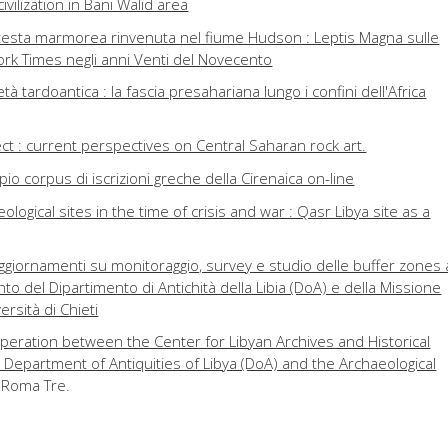
vilization in Bani Walid area
 testa marmorea rinvenuta nel fiume Hudson : Leptis Magna sulle
rk Times negli anni Venti del Novecento
età tardoantica : la fascia presahariana lungo i confini dell'Africa
ct : current perspectives on Central Saharan rock art.
io corpus di iscrizioni greche della Cirenaica on-line
ological sites in the time of crisis and war : Qasr Libya site as a
aggiornamenti su monitoraggio, survey e studio delle buffer zones 
to del Dipartimento di Antichità della Libia (DoA) e della Missione
ersità di Chieti
operation between the Center for Libyan Archives and Historical
 Department of Antiquities of Libya (DoA) and the Archaeological
à Roma Tre.
49-2019) : mezzo secolo di restauri in Libia