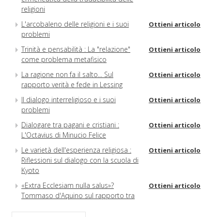
religioni
L'arcobaleno delle religioni e i suoi
Ottieni articolo
problemi
Trinità e pensabilità : La "relazione"
Ottieni articolo
come problema metafisico
La ragione non fa il salto... Sul
Ottieni articolo
rapporto verità e fede in Lessing
Il dialogo interreligioso e i suoi
Ottieni articolo
problemi
Dialogare tra pagani e cristiani :
Ottieni articolo
L'Octavius di Minucio Felice
Le varietà dell'esperienza religiosa :
Ottieni articolo
Riflessioni sul dialogo con la scuola di
Kyoto
«Extra Ecclesiam nulla salus»?
Ottieni articolo
Tommaso d'Aquino sul rapporto tra
il cristianesimo e le altre religioni