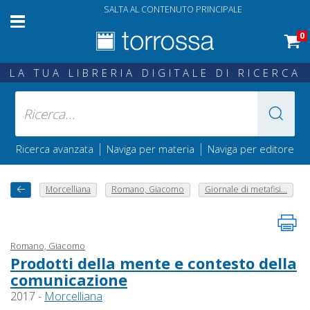
SALTA AL CONTENUTO PRINCIPALE
0
LA TUA LIBRERIA DIGITALE DI RICERCA
|
|
Ricerca avanzata
Naviga per materia
Naviga per editore
Morcelliana
Romano, Giacomo
Giornale di metafisi...
Romano, Giacomo
Prodotti della mente e contesto della
comunicazione
2017 -
Morcelliana