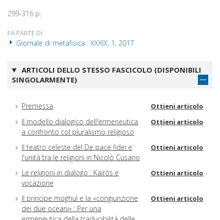
299-316 p.
FA PARTE DI
Giornale di metafisica : XXXIX, 1, 2017
ARTICOLI DELLO STESSO FASCICOLO (DISPONIBILI
SINGOLARMENTE)
Premessa
Ottieni articolo
Il modello dialogico dell'ermeneutica
Ottieni articolo
a confronto col pluralismo religioso
Il teatro celeste del De pace fidei e
Ottieni articolo
l'unità tra le religioni in Nicolò Cusano
Le religioni in dialogo : Kairòs e
Ottieni articolo
vocazione
Il principe moghul e la «congiunzione
Ottieni articolo
dei due oceani» : Per una
ermeneutica della traducibilità delle