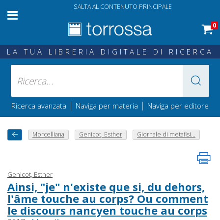
SALTA AL CONTENUTO PRINCIPALE
0
LA TUA LIBRERIA DIGITALE DI RICERCA
|
|
Ricerca avanzata
Naviga per materia
Naviga per editore
Morcelliana
Genicot, Esther
Giornale di metafisi...
Genicot, Esther
Ainsi, "je" n'existe que si, du dehors,
l'âme touche au corps? Ou comment
le discours nancyen touche au corps