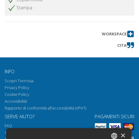
nel dibattito geo-ontologico
Stampa
contemporaneo
Prodotti della mente e contesto della
Ottieni articolo
comunicazione
WORKSPACE
Practical Coherence, Moral Truth and
Ottieni articolo
Self-Sacrifice
CITA
«Io che è Noi, Noi che è Io» : A
Ottieni articolo
proposito della "svolta
intersoggettiva" della filosofia
INFO
contemporanea a partire da Hegel
Scopri Torrossa
Bibliografica
Ottieni articolo
Privacy Policy
Cookie Policy
Accessibilità
Rapporto di conformità all'accessibilità (VPAT)
SERVE AIUTO?
PAGAMENTI SICURI
FAQ
Come aprire i nostri documenti
×