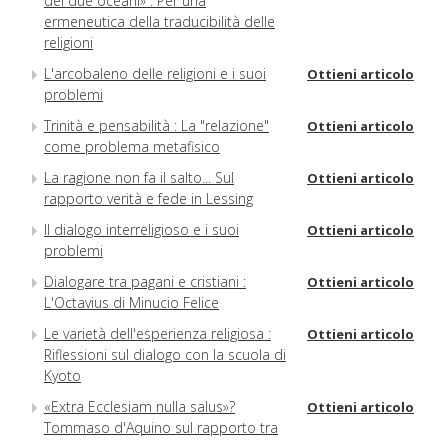
dei due oceani» : Per una
ermeneutica della traducibilità delle
religioni
L'arcobaleno delle religioni e i suoi
Ottieni articolo
problemi
Trinità e pensabilità : La "relazione"
Ottieni articolo
come problema metafisico
La ragione non fa il salto... Sul
Ottieni articolo
rapporto verità e fede in Lessing
Il dialogo interreligioso e i suoi
Ottieni articolo
problemi
Dialogare tra pagani e cristiani :
Ottieni articolo
L'Octavius di Minucio Felice
Le varietà dell'esperienza religiosa :
Ottieni articolo
Riflessioni sul dialogo con la scuola di
Kyoto
«Extra Ecclesiam nulla salus»?
Ottieni articolo
Tommaso d'Aquino sul rapporto tra