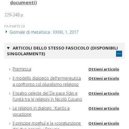
documenti
)
229-248 p.
FA PARTE DI
Giornale di metafisica : XXXIX, 1, 2017
ARTICOLI DELLO STESSO FASCICOLO (DISPONIBILI
SINGOLARMENTE)
Premessa
Ottieni articolo
Il modello dialogico dell'ermeneutica
Ottieni articolo
a confronto col pluralismo religioso
Il teatro celeste del De pace fidei e
Ottieni articolo
l'unità tra le religioni in Nicolò Cusano
Le religioni in dialogo : Kairòs e
Ottieni articolo
vocazione
Il principe moghul e la «congiunzione
Ottieni articolo