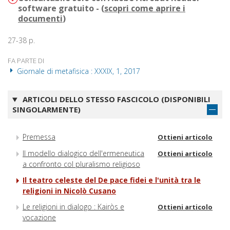
software gratuito - (
scopri come aprire i
documenti
)
27-38 p.
FA PARTE DI
Giornale di metafisica : XXXIX, 1, 2017
ARTICOLI DELLO STESSO FASCICOLO (DISPONIBILI
SINGOLARMENTE)
Premessa
Ottieni articolo
Il modello dialogico dell'ermeneutica
Ottieni articolo
a confronto col pluralismo religioso
Il teatro celeste del De pace fidei e l'unità tra le
religioni in Nicolò Cusano
Le religioni in dialogo : Kairòs e
Ottieni articolo
vocazione