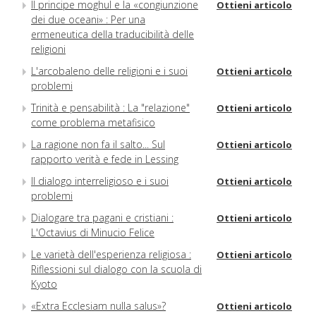
Il principe moghul e la «congiunzione
Ottieni articolo
dei due oceani» : Per una
ermeneutica della traducibilità delle
religioni
L'arcobaleno delle religioni e i suoi
Ottieni articolo
problemi
Trinità e pensabilità : La "relazione"
Ottieni articolo
come problema metafisico
La ragione non fa il salto... Sul
Ottieni articolo
rapporto verità e fede in Lessing
Il dialogo interreligioso e i suoi
Ottieni articolo
problemi
Dialogare tra pagani e cristiani :
Ottieni articolo
L'Octavius di Minucio Felice
Le varietà dell'esperienza religiosa :
Ottieni articolo
Riflessioni sul dialogo con la scuola di
Kyoto
«Extra Ecclesiam nulla salus»?
Ottieni articolo