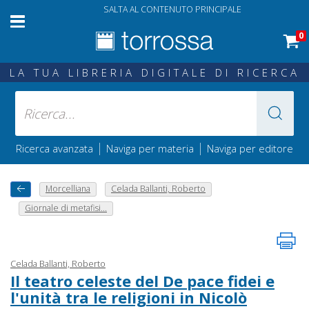
SALTA AL CONTENUTO PRINCIPALE
0
LA TUA LIBRERIA DIGITALE DI RICERCA
|
|
Ricerca avanzata
Naviga per materia
Naviga per editore
Morcelliana
Celada Ballanti, Roberto
Giornale di metafisi...
Celada Ballanti, Roberto
Il teatro celeste del De pace fidei e
l'unità tra le religioni in Nicolò