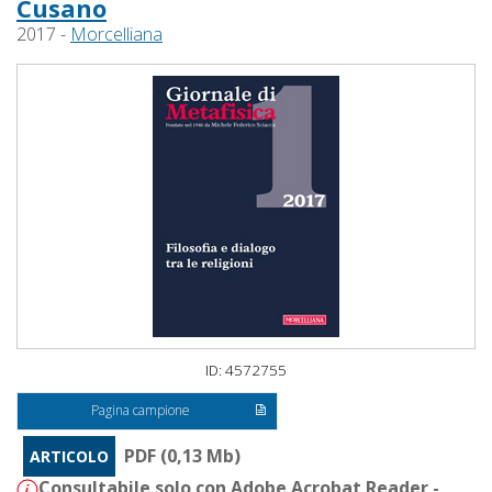
Cusano
2017 -
Morcelliana
ID: 4572755
Pagina campione
PDF (0,13 Mb)
ARTICOLO
Consultabile solo con Adobe Acrobat Reader -