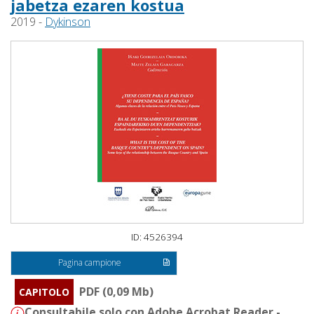
jabetza ezaren kostua
2019 -
Dykinson
ID: 4526394
Pagina campione
PDF (0,09 Mb)
CAPITOLO
Consultabile solo con Adobe Acrobat Reader -