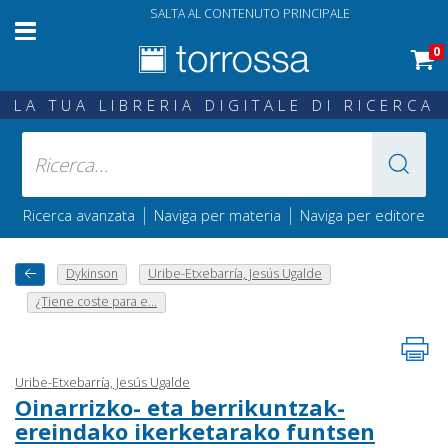
SALTA AL CONTENUTO PRINCIPALE
0
LA TUA LIBRERIA DIGITALE DI RICERCA
|
|
Ricerca avanzata
Naviga per materia
Naviga per editore
Dykinson
Uribe-Etxebarría, Jesús Ugalde
¿Tiene coste para e...
Uribe-Etxebarría, Jesús Ugalde
Oinarrizko- eta berrikuntzak-
ereindako ikerketarako funtsen