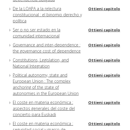
De la LOAPA a la relectura
Ottieni capitolo
constitucional : el binomio derecho y
política
Ser o no ser estado en la
Ottieni capitolo
comunidad internacional
Governance and inter-dependence :
Ottieni capitolo
the governance cost of dependence
Constitutions, Legislation, and
Ottieni capitolo
National Integration
Political autonomy, state and
Ottieni capitolo
European Union : The complex
anchoring of the state of
autonomies in the European Union
El coste en materia económica :
Ottieni capitolo
aspectos generales del coste del
concierto para Euskadi
El coste en materia económica :
Ottieni capitolo
seguridad social y marco de