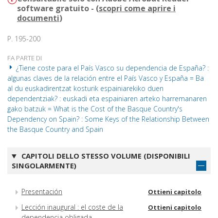
software gratuito - (
scopri come aprire i
documenti
)
P. 195-200
FA PARTE DI
¿Tiene coste para el País Vasco su dependencia de España? :
algunas claves de la relación entre el País Vasco y España = Ba
al du euskadirentzat kosturik espainiarekiko duen
dependentziak? : euskadi eta espainiaren arteko harremanaren
gako batzuk = What is the Cost of the Basque Country's
Dependency on Spain? : Some Keys of the Relationship Between
the Basque Country and Spain
CAPITOLI DELLO STESSO VOLUME (DISPONIBILI
SINGOLARMENTE)
Presentación
Ottieni capitolo
Lección inaugural : el coste de la
Ottieni capitolo
dependencia obligada