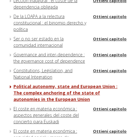
Lección inaugural : el coste de la
Ottieni capitolo
dependencia obligada
De la LOAPA a la relectura
Ottieni capitolo
constitucional : el binomio derecho y
política
Ser o no ser estado en la
Ottieni capitolo
comunidad internacional
Governance and inter-dependence :
Ottieni capitolo
the governance cost of dependence
Constitutions, Legislation, and
Ottieni capitolo
National Integration
Political autonomy, state and European Union :
The complex anchoring of the state of
autonomies in the European Union
El coste en materia económica :
Ottieni capitolo
aspectos generales del coste del
concierto para Euskadi
El coste en materia económica :
Ottieni capitolo