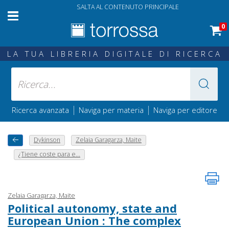
SALTA AL CONTENUTO PRINCIPALE
0
LA TUA LIBRERIA DIGITALE DI RICERCA
|
|
Ricerca avanzata
Naviga per materia
Naviga per editore
Dykinson
Zelaia Garagarza, Maite
¿Tiene coste para e...
Zelaia Garagarza, Maite
Political autonomy, state and
European Union : The complex