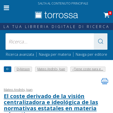
SALTA AL CONTENUTO PRINCIPALE
0
LA TUA LIBRERIA DIGITALE DI RICERCA
|
|
Ricerca avanzata
Naviga per materia
Naviga per editore
Dykinson
Mateo Andrés, Joan
¿Tiene coste para e...
Mateo Andrés, Joan
El coste derivado de la visión
centralizadora e ideológica de las
normativas estatales en materia