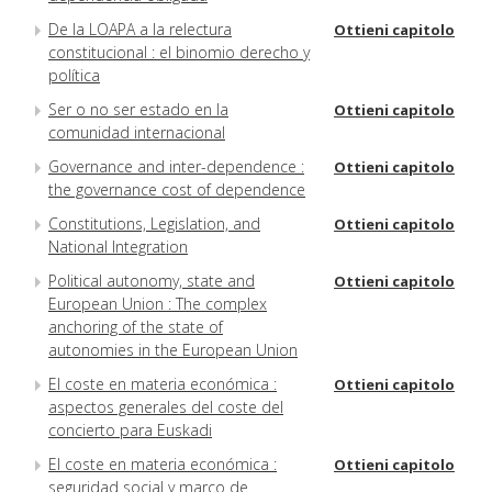
De la LOAPA a la relectura
Ottieni capitolo
constitucional : el binomio derecho y
política
Ser o no ser estado en la
Ottieni capitolo
comunidad internacional
Governance and inter-dependence :
Ottieni capitolo
the governance cost of dependence
Constitutions, Legislation, and
Ottieni capitolo
National Integration
Political autonomy, state and
Ottieni capitolo
European Union : The complex
anchoring of the state of
autonomies in the European Union
El coste en materia económica :
Ottieni capitolo
aspectos generales del coste del
concierto para Euskadi
El coste en materia económica :
Ottieni capitolo
seguridad social y marco de