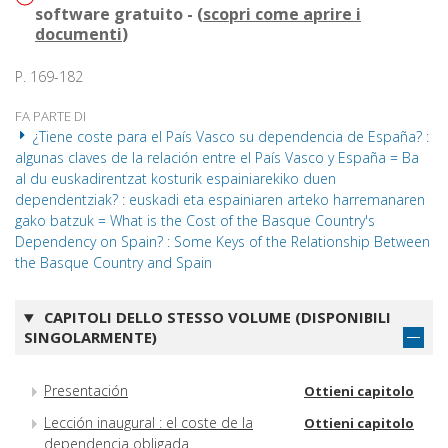
software gratuito - (
scopri come aprire i
documenti
)
P. 169-182
FA PARTE DI
¿Tiene coste para el País Vasco su dependencia de España? :
algunas claves de la relación entre el País Vasco y España = Ba
al du euskadirentzat kosturik espainiarekiko duen
dependentziak? : euskadi eta espainiaren arteko harremanaren
gako batzuk = What is the Cost of the Basque Country's
Dependency on Spain? : Some Keys of the Relationship Between
the Basque Country and Spain
CAPITOLI DELLO STESSO VOLUME (DISPONIBILI
SINGOLARMENTE)
Presentación
Ottieni capitolo
Lección inaugural : el coste de la
Ottieni capitolo
dependencia obligada