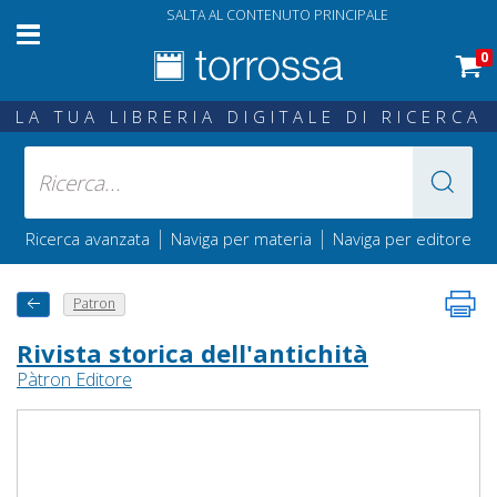
SALTA AL CONTENUTO PRINCIPALE
0
LA TUA LIBRERIA DIGITALE DI RICERCA
|
|
Ricerca avanzata
Naviga per materia
Naviga per editore
Patron
Rivista storica dell'antichità
Pàtron Editore