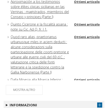
Aproximación a los testimonios
Ottieni articolo
sobre élites cívicas sicilianas en las
Verrinas : magistrados, miembros del
Consejo y principes (Parte I)
Quinto Cicerone e la fiscalità asiana :
Ottieni articolo
note su Cic. Ad Q. fr. I 1.
Quod raro alias, praetorianus
Ottieni articolo
urbanusque miles in aciem deducti :
alcune considerazioni sulla
partecipazione delle coorti pretorie e
urbane alle guerre civili del 69 d.C. :
valutazione critica delle fonti
letterarie e la spedizione contro la
Gallia Narbonense (Parte I)
Dalla Moesia alla Moesia Inferior :
Ottieni articolo
nascita e urbanizzazione di una
provincia fra Augusto e Diocleziano
MOSTRA ALTRO
Maximinus goes to Town : a Frontier
Ottieni articolo
Tale (Part I)
INFORMAZIONI