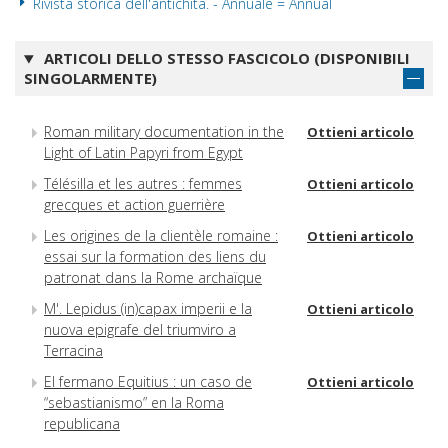
Rivista storica dell'antichità. - Annuale = Annual
ARTICOLI DELLO STESSO FASCICOLO (DISPONIBILI
SINGOLARMENTE)
Roman military documentation in the
Ottieni articolo
Light of Latin Papyri from Egypt
Télésilla et les autres : femmes
Ottieni articolo
grecques et action guerrière
Les origines de la clientèle romaine :
Ottieni articolo
essai sur la formation des liens du
patronat dans la Rome archaïque
M'. Lepidus (in)capax imperii e la
Ottieni articolo
nuova epigrafe del triumviro a
Terracina
El fermano Equitius : un caso de
Ottieni articolo
“sebastianismo” en la Roma
republicana