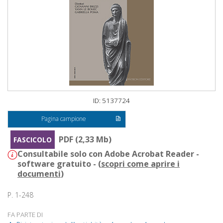
ID: 5137724
Pagina campione
PDF (2,33 Mb)
FASCICOLO
Consultabile solo con Adobe Acrobat Reader -
software gratuito - (
scopri come aprire i
documenti
)
P. 1-248
FA PARTE DI