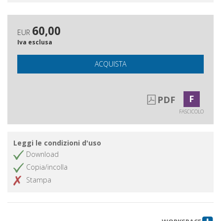
Iulianus immaculatus
Ottieni articolo
Libanio, Saturnino Secondo Salustio
Ottieni articolo
60,00
e i burrascosi anni post-giulianei
EUR
Iva esclusa
Costantino, Giuliano e il Senato di
Ottieni articolo
Costantinopoli nella Storia Nuova di
ACQUISTA
Zosimo
F
PDF
FASCICOLO
Leggi le condizioni d'uso
Download
Copia/incolla
Stampa