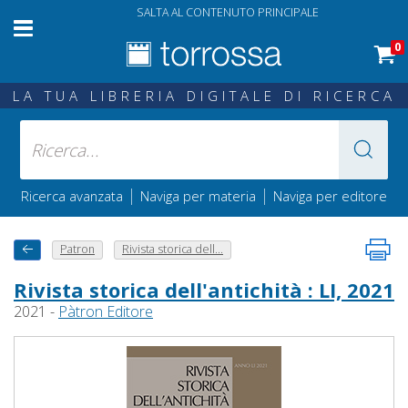
SALTA AL CONTENUTO PRINCIPALE
0
LA TUA LIBRERIA DIGITALE DI RICERCA
|
|
Ricerca avanzata
Naviga per materia
Naviga per editore
Patron
Rivista storica dell...
Rivista storica dell'antichità : LI, 2021
2021 -
Pàtron Editore