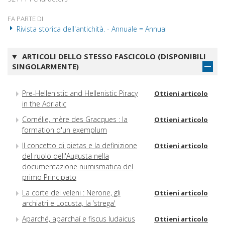
FA PARTE DI
Rivista storica dell'antichità. - Annuale = Annual
ARTICOLI DELLO STESSO FASCICOLO (DISPONIBILI
SINGOLARMENTE)
Pre-Hellenistic and Hellenistic Piracy
Ottieni articolo
in the Adriatic
Cornélie, mère des Gracques : la
Ottieni articolo
formation d'un exemplum
Il concetto di pietas e la definizione
Ottieni articolo
del ruolo dell'Augusta nella
documentazione numismatica del
primo Principato
La corte dei veleni : Nerone, gli
Ottieni articolo
archiatri e Locusta, la ‘strega'
Aparché, aparchaí e fiscus Iudaicus
Ottieni articolo