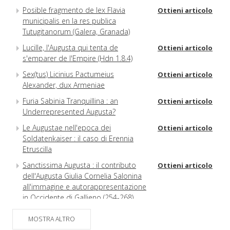
Posible fragmento de lex Flavia
Ottieni articolo
municipalis en la res publica
Tutugitanorum (Galera, Granada)
Lucille, l'Augusta qui tenta de
Ottieni articolo
s'emparer de l'Empire (Hdn 1.8.4)
Sex(tus) Licinius Pactumeius
Ottieni articolo
Alexander, dux Armeniae
Furia Sabinia Tranquillina : an
Ottieni articolo
Underrepresented Augusta?
Le Augustae nell'epoca dei
Ottieni articolo
Soldatenkaiser : il caso di Erennia
Etruscilla
Sanctissima Augusta : il contributo
Ottieni articolo
dell'Augusta Giulia Cornelia Salonina
all'immagine e autorappresentazione
in Occidente di Gallieno (254-268)
Pestis illa : Elagabalus as a Metaphor
Ottieni articolo
MOSTRA ALTRO
for the Plague in Historia Augusta