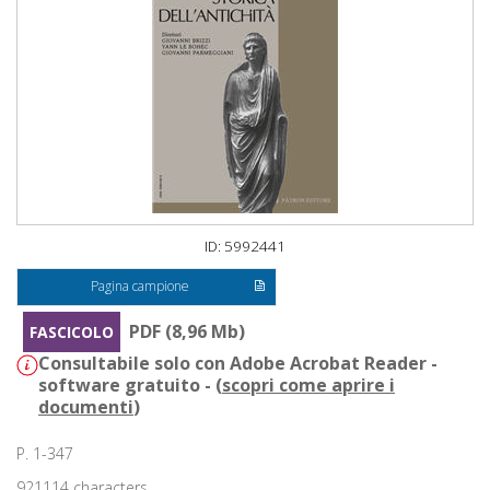
ID: 5992441
Pagina campione
PDF (8,96 Mb)
FASCICOLO
Consultabile solo con Adobe Acrobat Reader -
software gratuito - (
scopri come aprire i
documenti
)
P. 1-347
921114 characters