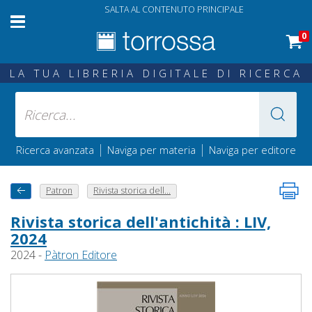
SALTA AL CONTENUTO PRINCIPALE
0
LA TUA LIBRERIA DIGITALE DI RICERCA
|
|
Ricerca avanzata
Naviga per materia
Naviga per editore
Patron
Rivista storica dell...
Rivista storica dell'antichità : LIV,
2024
2024 -
Pàtron Editore