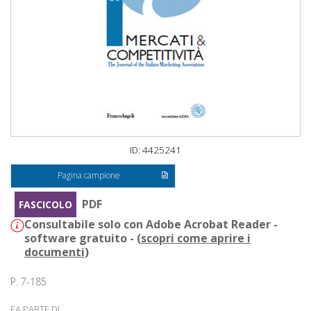
ID: 4425241
Pagina campione
PDF
FASCICOLO
Consultabile solo con Adobe Acrobat Reader -
software gratuito - (
scopri come aprire i
documenti
)
P. 7-185
FA PARTE DI