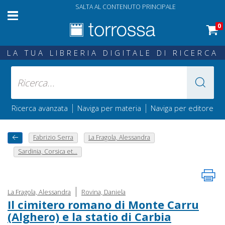
SALTA AL CONTENUTO PRINCIPALE
0
LA TUA LIBRERIA DIGITALE DI RICERCA
|
|
Ricerca avanzata
Naviga per materia
Naviga per editore
Fabrizio Serra
La Fragola, Alessandra
Sardinia, Corsica et...
|
La Fragola, Alessandra
Rovina, Daniela
Il cimitero romano di Monte Carru
(Alghero) e la statio di Carbia