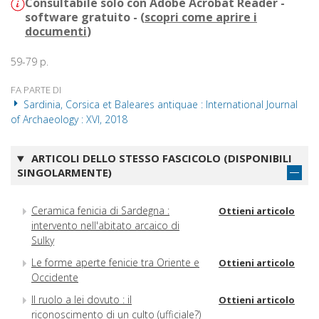
Consultabile solo con Adobe Acrobat Reader -
software gratuito - (
scopri come aprire i
documenti
)
59-79 p.
FA PARTE DI
Sardinia, Corsica et Baleares antiquae : International Journal
of Archaeology : XVI, 2018
ARTICOLI DELLO STESSO FASCICOLO (DISPONIBILI
SINGOLARMENTE)
Ceramica fenicia di Sardegna :
Ottieni articolo
intervento nell'abitato arcaico di
Sulky
Le forme aperte fenicie tra Oriente e
Ottieni articolo
Occidente
Il ruolo a lei dovuto : il
Ottieni articolo
riconoscimento di un culto (ufficiale?)