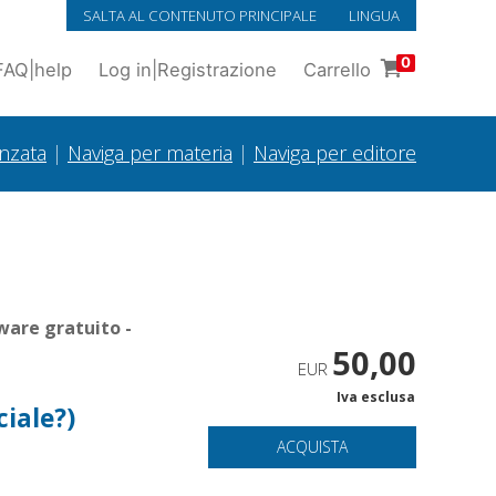
SALTA AL CONTENUTO PRINCIPALE
LINGUA
0
FAQ
|
help
Log in
|
Registrazione
Carrello
anzata
|
Naviga per materia
|
Naviga per editore
ware gratuito -
50,00
EUR
Iva esclusa
ciale?)
ACQUISTA