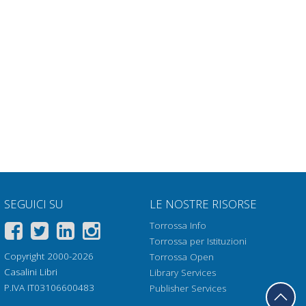
SEGUICI SU
LE NOSTRE RISORSE
Torrossa Info
Torrossa per Istituzioni
Copyright 2000-2026
Torrossa Open
Casalini Libri
Library Services
P.IVA IT03106600483
Publisher Services