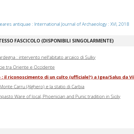
leares antiquae : International Journal of Archaeology : XVI, 2018
TESSO FASCICOLO (DISPONIBILI SINGOLARMENTE)
rdegna : intervento nell'abitato arcaico di Sulky
cie tra Oriente e Occidente
o : il riconoscimento di un culto (ufficiale?) a Igea/Salus da V
Monte Carru (Alghero) e la statio di Carbia
pasto Ware of local, Phoenician and Punic tradition in Sicily