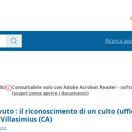
Ricerca av
Mb)
Consultabile solo con Adobe Acrobat Reader - soft
(
scopri come aprire i documenti
)
ovuto : il riconoscimento di un culto (uffi
 Villasimius (CA)
tore