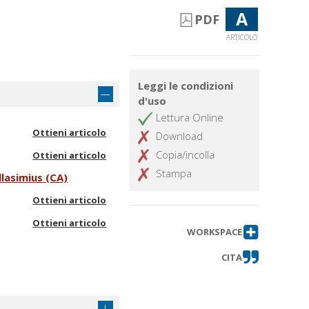
A
PDF
ARTICOLO
Leggi le condizioni
d'uso
Lettura Online
Ottieni articolo
Download
Copia/incolla
Ottieni articolo
Stampa
illasimius (CA)
Ottieni articolo
Ottieni articolo
WORKSPACE
CITA