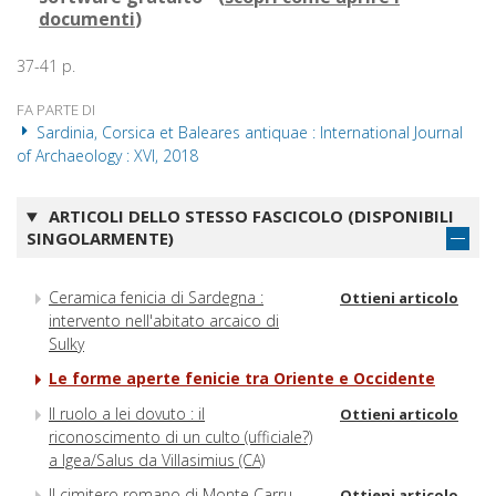
documenti
)
37-41 p.
FA PARTE DI
Sardinia, Corsica et Baleares antiquae : International Journal
of Archaeology : XVI, 2018
ARTICOLI DELLO STESSO FASCICOLO (DISPONIBILI
SINGOLARMENTE)
Ceramica fenicia di Sardegna :
Ottieni articolo
intervento nell'abitato arcaico di
Sulky
Le forme aperte fenicie tra Oriente e Occidente
Il ruolo a lei dovuto : il
Ottieni articolo
riconoscimento di un culto (ufficiale?)
a Igea/Salus da Villasimius (CA)
Il cimitero romano di Monte Carru
Ottieni articolo