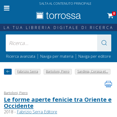
SALTA AL CONTENUTO PRINCIPALE
0
LA TUA LIBRERIA DIGITALE DI RICERCA
|
|
Ricerca avanzata
Naviga per materia
Naviga per editore
Fabrizio Serra
Bartoloni, Piero
Sardinia, Corsica et...
Bartoloni, Piero
Le forme aperte fenicie tra Oriente e
Occidente
2018 -
Fabrizio Serra Editore