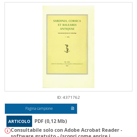
ID: 4371762
Pagina campione
PDF (0,12 Mb)
ARTICOLO
Consultabile solo con Adobe Acrobat Reader -
software gratuito - (
scopri come aprire i