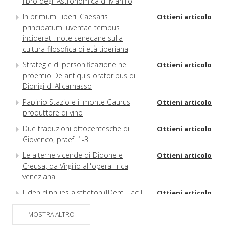
libro degli Astronomica di Manilio
In primum Tiberii Caesaris
Ottieni articolo
principatum iuventae tempus
inciderat : note senecane sulla
cultura filosofica di età tiberiana
Strategie di personificazione nel
Ottieni articolo
proemio De antiquis oratoribus di
Dionigi di Alicarnasso
Papinio Stazio e il monte Gaurus
Ottieni articolo
produttore di vino
Due traduzioni ottocentesche di
Ottieni articolo
Giovenco, praef. 1-3.
Le alterne vicende di Didone e
Ottieni articolo
Creusa, da Virgilio all'opera lirica
veneziana
Uden diphues aistheton ([Dem. Lac.]
Ottieni articolo
[De forma dei] Pherc. 1055, col. XXII
9-10 Santoro)
MOSTRA ALTRO