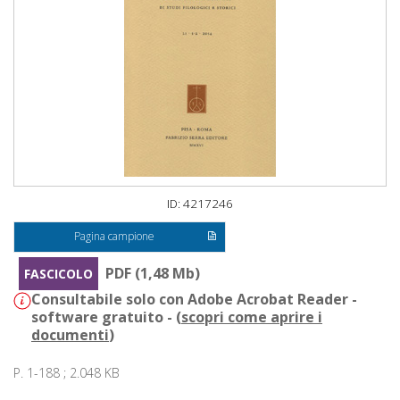
ID: 4217246
Pagina campione
PDF (1,48 Mb)
FASCICOLO
Consultabile solo con Adobe Acrobat Reader -
software gratuito - (
scopri come aprire i
documenti
)
P. 1-188 ; 2.048 KB