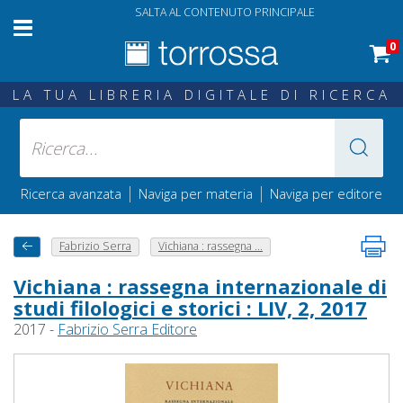
SALTA AL CONTENUTO PRINCIPALE
0
LA TUA LIBRERIA DIGITALE DI RICERCA
|
|
Ricerca avanzata
Naviga per materia
Naviga per editore
Fabrizio Serra
Vichiana : rassegna ...
Vichiana : rassegna internazionale di
studi filologici e storici : LIV, 2, 2017
2017 -
Fabrizio Serra Editore