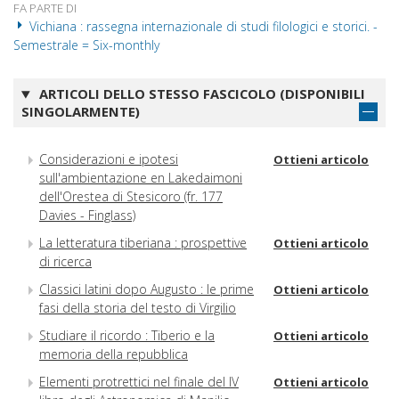
FA PARTE DI
Vichiana : rassegna internazionale di studi filologici e storici. -
Semestrale = Six-monthly
ARTICOLI DELLO STESSO FASCICOLO (DISPONIBILI
SINGOLARMENTE)
Considerazioni e ipotesi
Ottieni articolo
sull'ambientazione en Lakedaimoni
dell'Orestea di Stesicoro (fr. 177
Davies - Finglass)
La letteratura tiberiana : prospettive
Ottieni articolo
di ricerca
Classici latini dopo Augusto : le prime
Ottieni articolo
fasi della storia del testo di Virgilio
Studiare il ricordo : Tiberio e la
Ottieni articolo
memoria della repubblica
Elementi protrettici nel finale del IV
Ottieni articolo