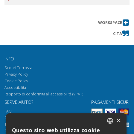
WORKSPACE
CITA
INFO
Scopri Torrossa
Privacy Policy
Cookie Policy
Accessibilità
Rapporto di conformità all'accessibilità (VPAT)
SERVE AIUTO?
PAGAMENTI SICURI
FAQ
Come aprire i nostri documenti
×
Torrossa Reader
Questo sito web utilizza cookie
Condizioni d'uso
ITALIAN