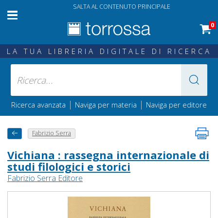
SALTA AL CONTENUTO PRINCIPALE
0
LA TUA LIBRERIA DIGITALE DI RICERCA
|
|
Ricerca avanzata
Naviga per materia
Naviga per editore
Fabrizio Serra
Vichiana : rassegna internazionale di
studi filologici e storici
Fabrizio Serra Editore