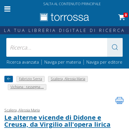
SALTA AL CONTENUTO PRINCIPALE
0
LA TUA LIBRERIA DIGITALE DI RICERCA
|
|
Ricerca avanzata
Naviga per materia
Naviga per editore
Fabrizio Serra
Scalera, Alessia Maria
Vichiana : rassegna ...
Scalera, Alessia Maria
Le alterne vicende di Didone e
Creusa, da Virgilio all'opera lirica