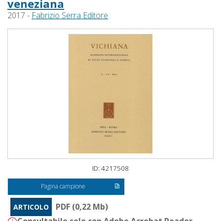
veneziana
2017 -
Fabrizio Serra Editore
ID: 4217508
Pagina campione
PDF (0,22 Mb)
ARTICOLO