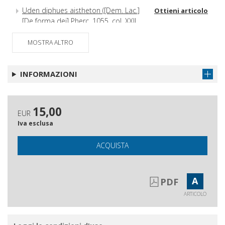
Uden diphues aistheton ([Dem. Lac.]
Ottieni articolo
[De forma dei] Pherc. 1055, col. XXII
9-10 Santoro)
MOSTRA ALTRO
INFORMAZIONI
15,00
EUR
Iva esclusa
ACQUISTA
A
PDF
ARTICOLO