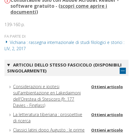
Consultabile solo con Adobe Acrobat Reader -
software gratuito - (
scopri come aprire i
documenti
)
139-160 p.
FA PARTE DI
Vichiana : rassegna internazionale di studi filologici e storici :
LIV, 2, 2017
ARTICOLI DELLO STESSO FASCICOLO (DISPONIBILI
SINGOLARMENTE)
Considerazioni e ipotesi
Ottieni articolo
sull'ambientazione en Lakedaimoni
dell'Orestea di Stesicoro (fr. 177
Davies - Finglass)
La letteratura tiberiana : prospettive
Ottieni articolo
di ricerca
Classici latini dopo Augusto : le prime
Ottieni articolo