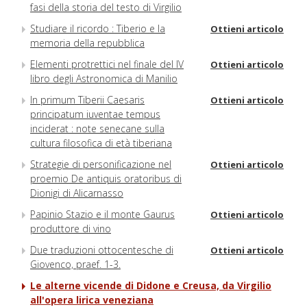
fasi della storia del testo di Virgilio
Studiare il ricordo : Tiberio e la
Ottieni articolo
memoria della repubblica
Elementi protrettici nel finale del IV
Ottieni articolo
libro degli Astronomica di Manilio
In primum Tiberii Caesaris
Ottieni articolo
principatum iuventae tempus
inciderat : note senecane sulla
cultura filosofica di età tiberiana
Strategie di personificazione nel
Ottieni articolo
proemio De antiquis oratoribus di
Dionigi di Alicarnasso
Papinio Stazio e il monte Gaurus
Ottieni articolo
produttore di vino
Due traduzioni ottocentesche di
Ottieni articolo
Giovenco, praef. 1-3.
Le alterne vicende di Didone e Creusa, da Virgilio
all'opera lirica veneziana