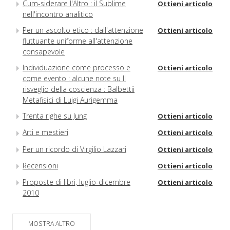
Cum-siderare l'Altro : il Sublime
Ottieni articolo
nell'incontro analitico
Per un ascolto etico : dall'attenzione
Ottieni articolo
fluttuante uniforme all'attenzione
consapevole
Individuazione come processo e
Ottieni articolo
come evento : alcune note su Il
risveglio della coscienza : Balbettii
Metafisici di Luigi Aurigemma
Trenta righe su Jung
Ottieni articolo
Arti e mestieri
Ottieni articolo
Per un ricordo di Virgilio Lazzari
Ottieni articolo
Recensioni
Ottieni articolo
Proposte di libri, luglio-dicembre
Ottieni articolo
2010
MOSTRA ALTRO