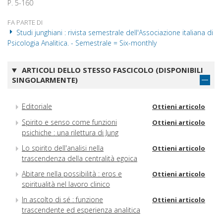
P. 5-160
FA PARTE DI
Studi junghiani : rivista semestrale dell'Associazione italiana di
Psicologia Analitica. - Semestrale = Six-monthly
ARTICOLI DELLO STESSO FASCICOLO (DISPONIBILI
SINGOLARMENTE)
Editoriale
Ottieni articolo
Spirito e senso come funzioni
Ottieni articolo
psichiche : una rilettura di Jung
Lo spirito dell'analisi nella
Ottieni articolo
trascendenza della centralità egoica
Abitare nella possibilità : eros e
Ottieni articolo
spiritualità nel lavoro clinico
In ascolto di sé : funzione
Ottieni articolo
trascendente ed esperienza analitica