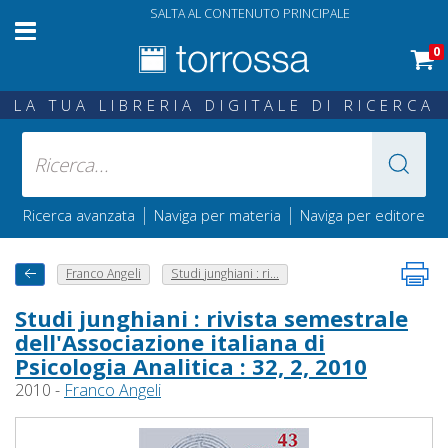
SALTA AL CONTENUTO PRINCIPALE
0
LA TUA LIBRERIA DIGITALE DI RICERCA
|
|
Ricerca avanzata
Naviga per materia
Naviga per editore
Franco Angeli
Studi junghiani : ri...
Studi junghiani : rivista semestrale
dell'Associazione italiana di
Psicologia Analitica : 32, 2, 2010
2010 -
Franco Angeli