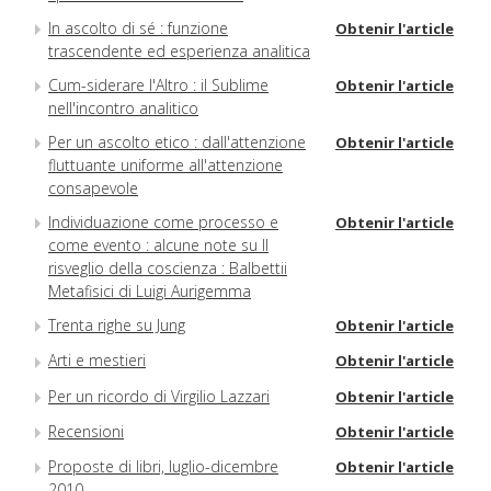
In ascolto di sé : funzione
Obtenir l'article
trascendente ed esperienza analitica
Cum-siderare l'Altro : il Sublime
Obtenir l'article
nell'incontro analitico
Per un ascolto etico : dall'attenzione
Obtenir l'article
fluttuante uniforme all'attenzione
consapevole
Individuazione come processo e
Obtenir l'article
come evento : alcune note su Il
risveglio della coscienza : Balbettii
Metafisici di Luigi Aurigemma
Trenta righe su Jung
Obtenir l'article
Arti e mestieri
Obtenir l'article
Per un ricordo di Virgilio Lazzari
Obtenir l'article
Recensioni
Obtenir l'article
Proposte di libri, luglio-dicembre
Obtenir l'article
2010