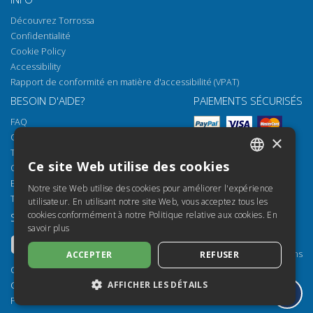
Découvrez Torrossa
Confidentialité
Cookie Policy
Accessibility
Rapport de conformité en matière d'accessibilité (VPAT)
BESOIN D'AIDE?
PAIEMENTS SÉCURISÉS
FAQ
Comment ouvrir nos documents
×
Torrossa Reader
Ce site Web utilise des cookies
Options d'accès
ITALIAN
Email:
helpdesk@torrossa.com
Notre site Web utilise des cookies pour améliorer l'expérience
SPANISH
Tel:
+39 055 5018800
utilisateur. En utilisant notre site Web, vous acceptez tous les
cookies conformément à notre Politique relative aux cookies.
En
SUIVEZ-NOUS
NOS RESSOURCES
FRENCH
savoir plus
Torrossa Info
ENGLISH
Torrossa pour Institutions
ACCEPTER
REFUSER
GERMAN
Torrossa Open
Copyright 2000-2026
Library Services
AFFICHER LES DÉTAILS
Casalini Libri
Publisher Services
P.IVA IT03106600483