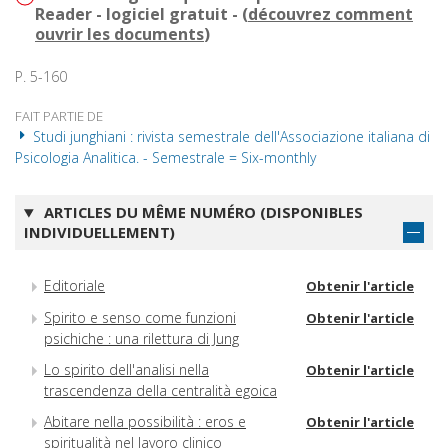
Reader - logiciel gratuit - (
découvrez comment
ouvrir les documents
)
P. 5-160
FAIT PARTIE DE
Studi junghiani : rivista semestrale dell'Associazione italiana di
Psicologia Analitica. - Semestrale = Six-monthly
ARTICLES DU MÊME NUMÉRO (DISPONIBLES
INDIVIDUELLEMENT)
Editoriale
Obtenir l'article
Spirito e senso come funzioni
Obtenir l'article
psichiche : una rilettura di Jung
Lo spirito dell'analisi nella
Obtenir l'article
trascendenza della centralità egoica
Abitare nella possibilità : eros e
Obtenir l'article
spiritualità nel lavoro clinico