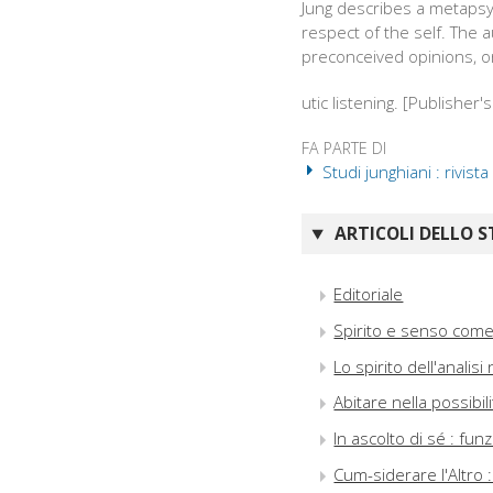
Jung describes a metapsy
respect of the self. The
preconceived opinions, or 
utic listening. [Publisher's
FA PARTE DI
Studi junghiani : rivist
ARTICOLI DELLO S
Editoriale
Spirito e senso come 
Lo spirito dell'analis
Abitare nella possibili
In ascolto di sé : fu
Cum-siderare l'Altro :