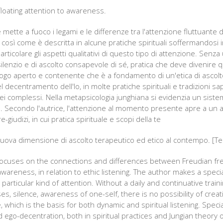
 floating attention to awareness.
e mette a fuoco i legami e le differenze tra l'attenzione fluttuante d
così come è descritta in alcune pratiche spirituali soffermandosi in
rticolare gli aspetti qualitativi di questo tipo di attenzione. Senza
silenzio e di ascolto consapevole di sé, pratica che deve divenire 
ogo aperto e contenente che è a fondamento di un'etica di ascolto 
l decentramento dell'Io, in molte pratiche spirituali e tradizioni sa
dei complessi. Nella metapsicologia junghiana si evidenzia un siste
Io. Secondo l'autrice, l'attenzione al momento presente apre a un as
e-giudizi, in cui pratica spirituale e scopi della te
 nuova dimensione di ascolto terapeutico ed etico al contempo. [Tes
 focuses on the connections and differences between Freudian free
wareness, in relation to ethic listening. The author makes a specia
 particular kind of attention. Without a daily and continuative traini
es, silence, awareness of one-self, there is no possibility of crea
, which is the basis for both dynamic and spiritual listening. Specia
d ego-decentration, both in spiritual practices and Jungian theory