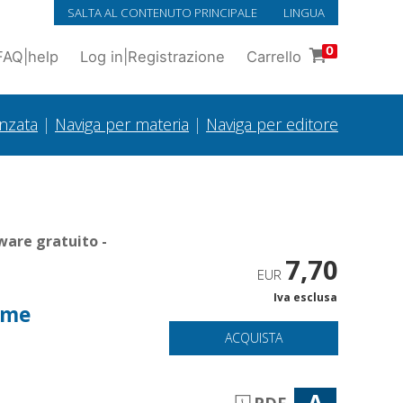
SALTA AL CONTENUTO PRINCIPALE
LINGUA
0
FAQ
|
help
Log in
|
Registrazione
Carrello
anzata
|
Naviga per materia
|
Naviga per editore
ware gratuito -
7,70
EUR
Iva esclusa
orme
ACQUISTA
A