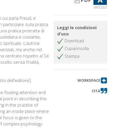
PDF
ARTICOLO
i cui parla Freud, e
 particolare sulla pratica
Leggi le condizioni
 una pratica protratta di
d'uso
quotidiana e costante,
Download
spirituale. L'autrice
Copia/incolla
pienziali, ma anche nel
ma centrato rispetto al Sé
Stampa
colto senza finalità,
to dell'editore].
WORKSPACE
CITA
 floating attention and
l point in describing the
ng in the practice of
ting an inside place where
l focus is given to the
 of complex psychology.