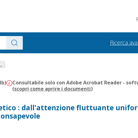
Ricerca av
..
Mb)
Consultabile solo con Adobe Acrobat Reader - soft
(
scopri come aprire i documenti
)
etico : dall'attenzione fluttuante unif
 consapevole