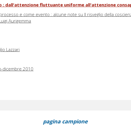
o : dall'attenzione fluttuante uniforme all'attenzione cons
rocesso e come evento : alcune note su Il risveglio della coscien
i Luigi Aurigemma
lio Lazzari
glio-dicembre 2010
pagina campione