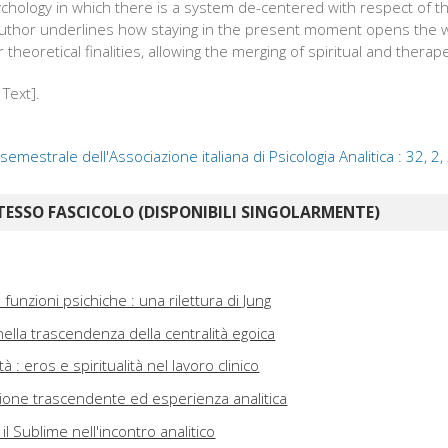
chology in which there is a system de-centered with respect of t
 author underlines how staying in the present moment opens the wa
theoretical finalities, allowing the merging of spiritual and therap
 Text].
a semestrale dell'Associazione italiana di Psicologia Analitica : 32, 2
TESSO FASCICOLO (DISPONIBILI SINGOLARMENTE)
funzioni psichiche : una rilettura di Jung
i nella trascendenza della centralità egoica
tà : eros e spiritualità nel lavoro clinico
nzione trascendente ed esperienza analitica
 il Sublime nell'incontro analitico