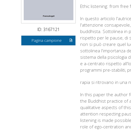
Ethic listening: from free
In questo articolo l'autric
l'attenzione consapevole, 
ID: 3167121
buddhista. Sottolinea in pa
rispetto per le pause, di 
Pagina campione
non si può creare quel lu
sottolinea l'importanza de
sistema della psicologia 
e a-centrato rispetto all'
programmi pre-stabiliti, pr
rapia si ritrovano in una
In this paper the author
the Buddhist practice of a
qualitative aspects of this
attention respecting paus
listening is made possible
role of ego-centration an