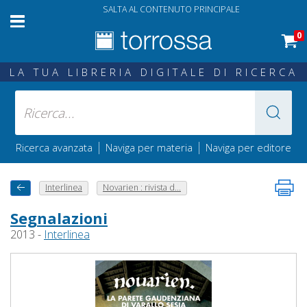
SALTA AL CONTENUTO PRINCIPALE
0
LA TUA LIBRERIA DIGITALE DI RICERCA
|
|
Ricerca avanzata
Naviga per materia
Naviga per editore
Interlinea
Novarien : rivista d...
Segnalazioni
2013 -
Interlinea