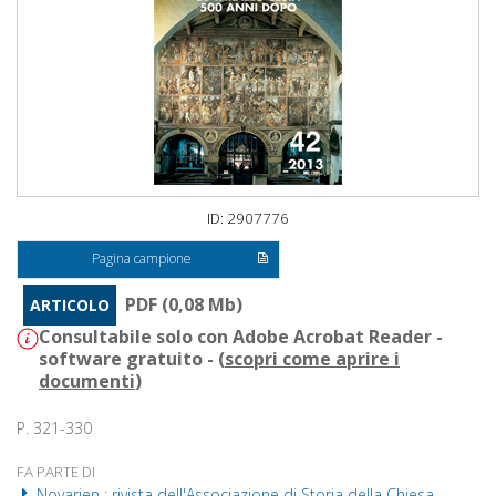
ID: 2907776
Pagina campione
PDF (0,08 Mb)
ARTICOLO
Consultabile solo con Adobe Acrobat Reader -
software gratuito - (
scopri come aprire i
documenti
)
P. 321-330
FA PARTE DI
Novarien : rivista dell'Associazione di Storia della Chiesa