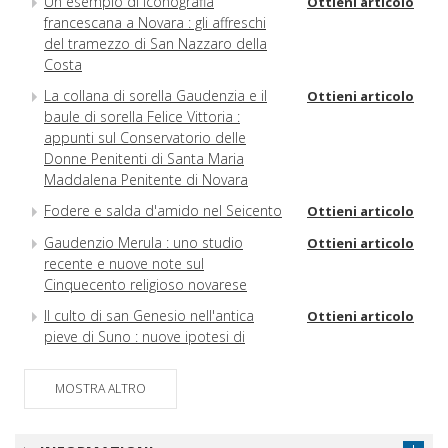
Un esempio di iconografia
Ottieni articolo
francescana a Novara : gli affreschi
del tramezzo di San Nazzaro della
Costa
La collana di sorella Gaudenzia e il
Ottieni articolo
baule di sorella Felice Vittoria :
appunti sul Conservatorio delle
Donne Penitenti di Santa Maria
Maddalena Penitente di Novara
Fodere e salda d'amido nel Seicento
Ottieni articolo
Gaudenzio Merula : uno studio
Ottieni articolo
recente e nuove note sul
Cinquecento religioso novarese
Il culto di san Genesio nell'antica
Ottieni articolo
pieve di Suno : nuove ipotesi di
ricerca
La chiesa di San Pietro a Carpignano
MOSTRA ALTRO
Ottieni articolo
Sesia e l'architettura lombarda dell'XI
secolo