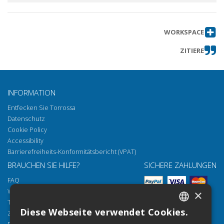
WORKSPACE
ZITIERE
INFORMATION
Entfecken Sie Torrossa
Datenschutz
Cookie Policy
Accessibility
Barrierefreiheits-Konformitätsbericht (VPAT)
BRAUCHEN SIE HILFE?
SICHERE ZAHLUNGEN
FAQ
Wie öffnen Sie unsere Dokumente
×
Torrossa Reader
Diese Webseite verwendet Cookies.
Zugriffsmöglichkeiten
ITALIAN