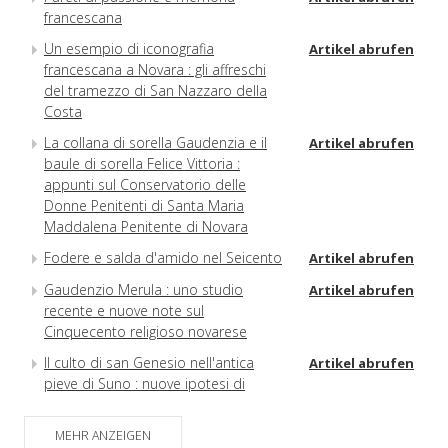
francescana
Un esempio di iconografia
Artikel abrufen
francescana a Novara : gli affreschi
del tramezzo di San Nazzaro della
Costa
La collana di sorella Gaudenzia e il
Artikel abrufen
baule di sorella Felice Vittoria :
appunti sul Conservatorio delle
Donne Penitenti di Santa Maria
Maddalena Penitente di Novara
Fodere e salda d'amido nel Seicento
Artikel abrufen
Gaudenzio Merula : uno studio
Artikel abrufen
recente e nuove note sul
Cinquecento religioso novarese
Il culto di san Genesio nell'antica
Artikel abrufen
pieve di Suno : nuove ipotesi di
ricerca
La chiesa di San Pietro a Carpignano
MEHR ANZEIGEN
Artikel abrufen