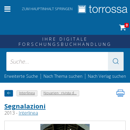
ZUM HAUPTINHALT SPRINGEN
0
IHRE DIGITALE
FORSCHUNGSBUCHHANDLUNG
|
|
Erweiterte Suche
Nach Thema suchen
Nach Verlag suchen
Interlinea
Novarien : rivista d...
Segnalazioni
2013 -
Interlinea