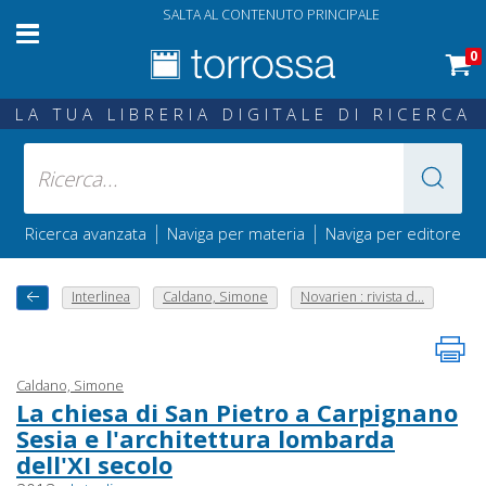
SALTA AL CONTENUTO PRINCIPALE
0
LA TUA LIBRERIA DIGITALE DI RICERCA
|
|
Ricerca avanzata
Naviga per materia
Naviga per editore
Interlinea
Caldano, Simone
Novarien : rivista d...
Caldano, Simone
La chiesa di San Pietro a Carpignano
Sesia e l'architettura lombarda
dell'XI secolo