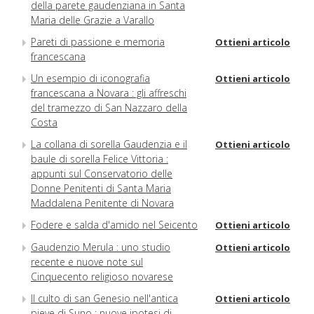
della parete gaudenziana in Santa
Maria delle Grazie a Varallo
Pareti di passione e memoria
Ottieni articolo
francescana
Un esempio di iconografia
Ottieni articolo
francescana a Novara : gli affreschi
del tramezzo di San Nazzaro della
Costa
La collana di sorella Gaudenzia e il
Ottieni articolo
baule di sorella Felice Vittoria :
appunti sul Conservatorio delle
Donne Penitenti di Santa Maria
Maddalena Penitente di Novara
Fodere e salda d'amido nel Seicento
Ottieni articolo
Gaudenzio Merula : uno studio
Ottieni articolo
recente e nuove note sul
Cinquecento religioso novarese
Il culto di san Genesio nell'antica
Ottieni articolo
pieve di Suno : nuove ipotesi di