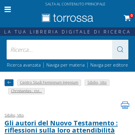
SALTA AL CONTENUTO PRINCIPALE
0
LA TUA LIBRERIA DIGITALE DI RICERCA
|
|
Ricerca avanzata
Naviga per materia
Naviga per editore
Centro Studi Femininum Ingenium
Sibilio, Vito
Christianitas : rivi...
Sibilio, Vito
Gli autori del Nuovo Testamento :
riflessioni sulla loro attendibilità