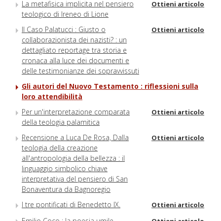
La metafisica implicita nel pensiero
Ottieni articolo
teologico di Ireneo di Lione
Il Caso Palatucci : Giusto o
Ottieni articolo
collaborazionista dei nazisti? : un
dettagliato reportage tra storia e
cronaca alla luce dei documenti e
delle testimonianze dei sopravvissuti
Gli autori del Nuovo Testamento : riflessioni sulla
loro attendibilità
Per un'interpretazione comparata
Ottieni articolo
della teologia palamitica
Recensione a Luca De Rosa, Dalla
Ottieni articolo
teologia della creazione
all'antropologia della bellezza : il
linguaggio simbolico chiave
interpretativa del pensiero di San
Bonaventura da Bagnoregio
I tre pontificati di Benedetto IX.
Ottieni articolo
Emilio Coco : la poesia umile
Ottieni articolo