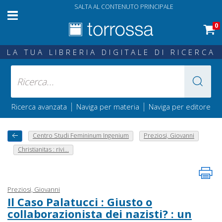
SALTA AL CONTENUTO PRINCIPALE
0
LA TUA LIBRERIA DIGITALE DI RICERCA
|
|
Ricerca avanzata
Naviga per materia
Naviga per editore
Centro Studi Femininum Ingenium
Preziosi, Giovanni
Christianitas : rivi...
Preziosi, Giovanni
Il Caso Palatucci : Giusto o
collaborazionista dei nazisti? : un