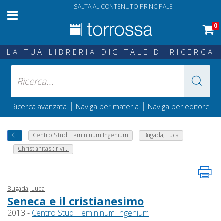
SALTA AL CONTENUTO PRINCIPALE
0
LA TUA LIBRERIA DIGITALE DI RICERCA
|
|
Ricerca avanzata
Naviga per materia
Naviga per editore
Centro Studi Femininum Ingenium
Bugada, Luca
Christianitas : rivi...
Bugada, Luca
Seneca e il cristianesimo
2013 -
Centro Studi Femininum Ingenium