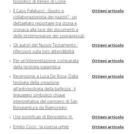
teologico di Ireneo di Lione
Il Caso Palatucci : Giusto o
Ottieni articolo
collaborazionista dei nazisti? : un
dettagliato reportage tra storia e
cronaca alla luce dei documenti e
delle testimonianze dei sopravvissuti
Gli autori del Nuovo Testamento :
Ottieni articolo
riflessioni sulla loro attendibilità
Per un'interpretazione comparata
Ottieni articolo
della teologia palamitica
Recensione a Luca De Rosa, Dalla
Ottieni articolo
teologia della creazione
all'antropologia della bellezza : il
linguaggio simbolico chiave
interpretativa del pensiero di San
Bonaventura da Bagnoregio
I tre pontificati di Benedetto IX.
Ottieni articolo
Emilio Coco : la poesia umile
Ottieni articolo