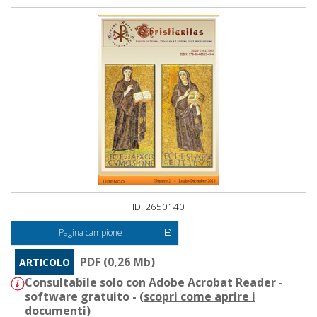
ID: 2650140
Pagina campione
PDF (0,26 Mb)
ARTICOLO
Consultabile solo con Adobe Acrobat Reader -
software gratuito - (
scopri come aprire i
documenti
)