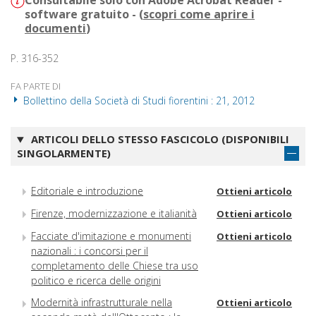
Consultabile solo con Adobe Acrobat Reader -
software gratuito - (
scopri come aprire i
documenti
)
P. 316-352
FA PARTE DI
Bollettino della Società di Studi fiorentini : 21, 2012
ARTICOLI DELLO STESSO FASCICOLO (DISPONIBILI
SINGOLARMENTE)
Editoriale e introduzione
Ottieni articolo
Firenze, modernizzazione e italianità
Ottieni articolo
Facciate d'imitazione e monumenti
Ottieni articolo
nazionali : i concorsi per il
completamento delle Chiese tra uso
politico e ricerca delle origini
Modernità infrastrutturale nella
Ottieni articolo