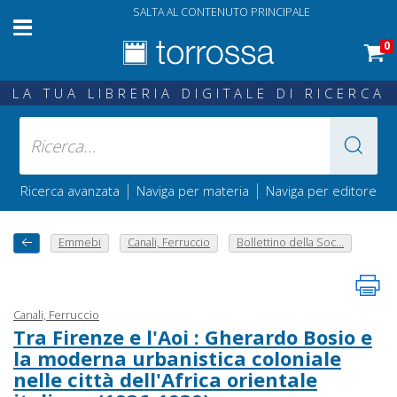
SALTA AL CONTENUTO PRINCIPALE
0
LA TUA LIBRERIA DIGITALE DI RICERCA
|
|
Ricerca avanzata
Naviga per materia
Naviga per editore
Emmebi
Canali, Ferruccio
Bollettino della Soc...
Canali, Ferruccio
Tra Firenze e l'Aoi : Gherardo Bosio e
la moderna urbanistica coloniale
nelle città dell'Africa orientale