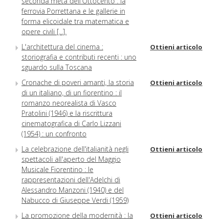
seconda metà dell'Ottocento : la
ferrovia Porrettana e le gallerie in
forma elicoidale tra matematica e
opere civili [...].
L'architettura del cinema :
Ottieni articolo
storiografia e contributi recenti : uno
sguardo sulla Toscana
Cronache di poveri amanti, la storia
Ottieni articolo
di un italiano, di un fiorentino : il
romanzo neorealista di Vasco
Pratolini (1946) e la riscrittura
cinematografica di Carlo Lizzani
(1954) : un confronto
La celebrazione dell'italianità negli
Ottieni articolo
spettacoli all'aperto del Maggio
Musicale Fiorentino : le
rappresentazioni dell'Adelchi di
Alessandro Manzoni (1940) e del
Nabucco di Giuseppe Verdi (1959)
La promozione della modernità : la
Ottieni articolo