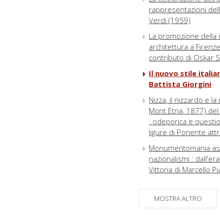
rappresentazioni del
Verdi (1959)
La promozione della m
architettura a Firenze 
contributo di Oskar S
Il nuovo stile itali
Battista Giorgini
Nizza, il nizzardo e l
Mont Etna, 1877) del
: odeporica e question
ligure di Ponente attr
Monumentomania asbu
nazionalismi : dall'e
Vittoria di Marcello 
Italianità nell'archite
Classicismo neocinqu
MOSTRA ALTRO
Nuovi piani regolatori 