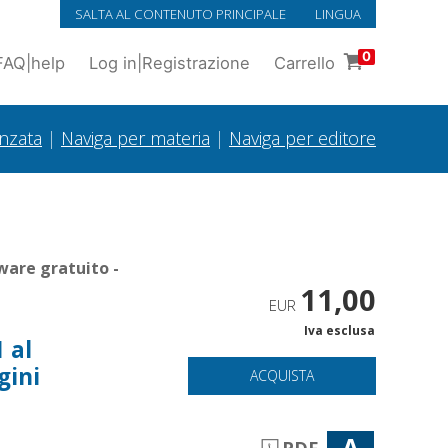
SALTA AL CONTENUTO PRINCIPALE
LINGUA
0
FAQ
|
help
Log in
|
Registrazione
Carrello
anzata
|
Naviga per materia
|
Naviga per editore
ware gratuito -
11,00
EUR
Iva esclusa
1 al
gini
ACQUISTA
A