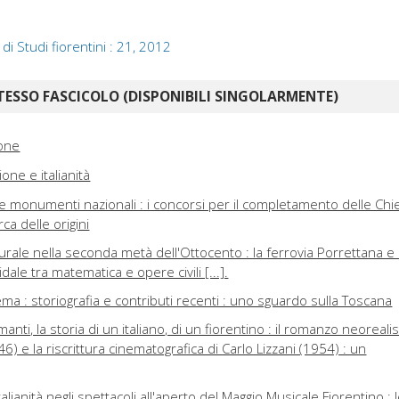
 di Studi fiorentini : 21, 2012
TESSO FASCICOLO (DISPONIBILI SINGOLARMENTE)
ione
one e italianità
 e monumenti nazionali : i concorsi per il completamento delle Ch
rca delle origini
urale nella seconda metà dell'Ottocento : la ferrovia Porrettana e 
idale tra matematica e opere civili [...].
nema : storiografia e contributi recenti : uno sguardo sulla Toscana
nti, la storia di un italiano, di un fiorentino : il romanzo neoreali
46) e la riscrittura cinematografica di Carlo Lizzani (1954) : un
talianità negli spettacoli all'aperto del Maggio Musicale Fiorentino : 