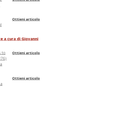
e
Ottieni articolo
il
nze a cura di Giovanni
s to
Ottieni articolo
876)
ra
Ottieni articolo
la
Ottieni articolo
Ottieni articolo