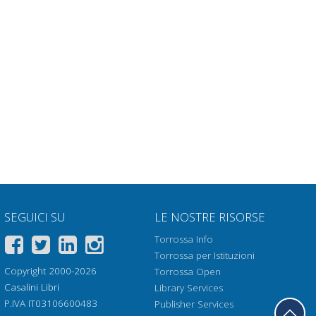
rica
Ottieni articolo
Ottieni articolo
Ottieni articolo
Ottieni articolo
Ottieni articolo
Ottieni articolo
SEGUICI SU
LE NOSTRE RISORSE
Torrossa Info
Torrossa per Istituzioni
Copyright 2000-2026
Torrossa Open
Casalini Libri
Library Services
P.IVA IT03106600483
Publisher Services