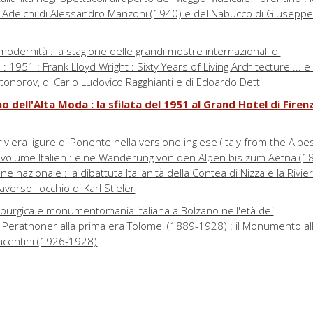
l'Adelchi di Alessandro Manzoni (1940) e del Nabucco di Giusepp
odernità : la stagione delle grandi mostre internazionali di
: 1951 : Frank Lloyd Wright : Sixty Years of Living Architecture ... e 
tonorov, di Carlo Ludovico Ragghianti e di Edoardo Detti
ano dell'Alta Moda : la sfilata del 1951 al Grand Hotel di Fire
a riviera ligure di Ponente nella versione inglese (Italy from the Alpe
 volume Italien : eine Wanderung von den Alpen bis zum Aetna (1
e nazionale : la dibattuta Italianità della Contea di Nizza e la Rivie
averso l'occhio di Karl Stieler
rgica e monumentomania italiana a Bolzano nell'età dei
ra Perathoner alla prima era Tolomei (1889-1928) : il Monumento al
Piacentini (1926-1928)
ttura di Trieste fin de siècle tra Primitivismo, gusto fiorentino,
ecentista e insegnamenti di Camillo Boito
di città italiane dell'adriatico orientale : Pola, Fiume, Zara e Spalato