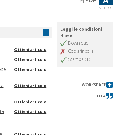
PDF
ARTICOLO
Leggi le condizioni
d'uso
Download
Ottieni articolo
Copia/incolla
Stampa (1)
Ottieni articolo
iese
Ottieni articolo
WORKSPACE
le
Ottieni articolo
CITA
Ottieni articolo
sta
Ottieni articolo
le
Ottieni articolo