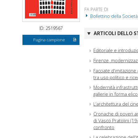
FA PARTE DI
Bollettino della Società
ID: 2519567
ARTICOLI DELLO S
Pagina campione
Editoriale e introduz
Firenze, modernizzazi
Facciate d'imitazione
tra uso politico e rice
Modernità infrastrutt
gallerie in forma elico
L'architettura del ci
Cronache di poveri ama
di Vasco Pratolini (19
confronto
La celebrazione dell'i