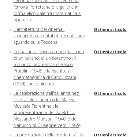
seconda metà dell'Ottocento : la
ferrovia Porrettana e le gallerie in
forma elicoidale tra matematica e
opere civili [...].
L'architettura del cinema :
Ottieni articolo
storiografia e contributi recenti : uno
sguardo sulla Toscana
Cronache di poveri amanti, la storia
Ottieni articolo
di un italiano, di un fiorentino : il
romanzo neorealista di Vasco
Pratolini (1946) e la riscrittura
cinematografica di Carlo Lizzani
(1954) : un confronto
La celebrazione dell'italianità negli
Ottieni articolo
spettacoli all'aperto del Maggio
Musicale Fiorentino : le
rappresentazioni dell'Adelchi di
Alessandro Manzoni (1940) e del
Nabucco di Giuseppe Verdi (1959)
La promozione della modernità : la
Ottieni articolo