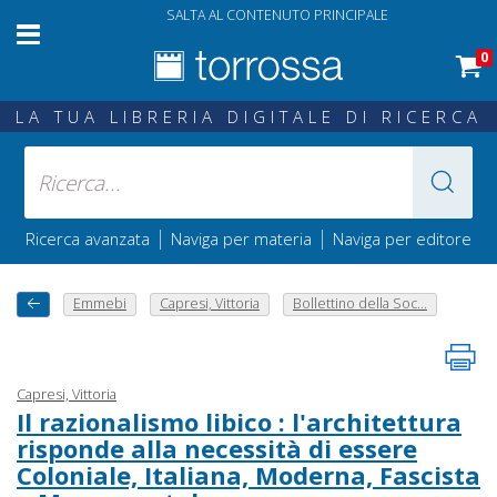
SALTA AL CONTENUTO PRINCIPALE
0
LA TUA LIBRERIA DIGITALE DI RICERCA
|
|
Ricerca avanzata
Naviga per materia
Naviga per editore
Emmebi
Capresi, Vittoria
Bollettino della Soc...
Capresi, Vittoria
Il razionalismo libico : l'architettura
risponde alla necessità di essere
Coloniale, Italiana, Moderna, Fascista