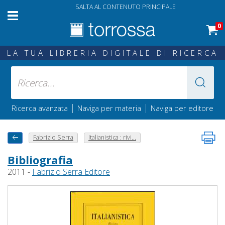
SALTA AL CONTENUTO PRINCIPALE
0
LA TUA LIBRERIA DIGITALE DI RICERCA
|
|
Ricerca avanzata
Naviga per materia
Naviga per editore
Fabrizio Serra
Italianistica : rivi...
Bibliografia
2011 -
Fabrizio Serra Editore