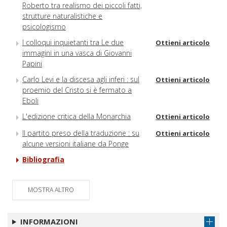
Roberto tra realismo dei piccoli fatti,
strutture naturalistiche e
psicologismo
I colloqui inquietanti tra Le due
Ottieni articolo
immagini in una vasca di Giovanni
Papini
Carlo Levi e la discesa agli inferi : sul
Ottieni articolo
proemio del Cristo si è fermato a
Eboli
L'edizione critica della Monarchia
Ottieni articolo
Il partito preso della traduzione : su
Ottieni articolo
alcune versioni italiane da Ponge
Bibliografia
Notiziario
Ottieni articolo
MOSTRA ALTRO
Libri ricevuti
Ottieni articolo
Norme redazionali della casa editrice
Ottieni articolo
INFORMAZIONI