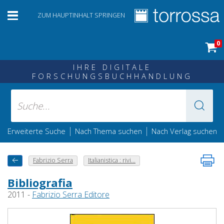
ZUM HAUPTINHALT SPRINGEN
0
IHRE DIGITALE
FORSCHUNGSBUCHHANDLUNG
|
|
Erweiterte Suche
Nach Thema suchen
Nach Verlag suchen
Fabrizio Serra
Italianistica : rivi...
Bibliografia
2011 -
Fabrizio Serra Editore