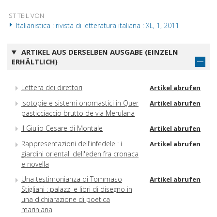
IST TEIL VON
Italianistica : rivista di letteratura italiana : XL, 1, 2011
ARTIKEL AUS DERSELBEN AUSGABE (EINZELN
ERHÄLTLICH)
Lettera dei direttori
Artikel abrufen
Isotopie e sistemi onomastici in Quer
Artikel abrufen
pasticciaccio brutto de via Merulana
Il Giulio Cesare di Montale
Artikel abrufen
Rappresentazioni dell'infedele : i
Artikel abrufen
giardini orientali dell'eden fra cronaca
e novella
Una testimonianza di Tommaso
Artikel abrufen
Stigliani : palazzi e libri di disegno in
una dichiarazione di poetica
mariniana