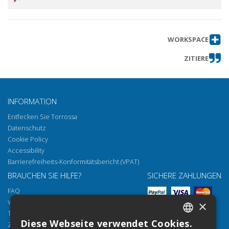
WORKSPACE
ZITIERE
INFORMATION
Entfecken Sie Torrossa
Datenschutz
Cookie Policy
Accessibility
Barrierefreiheits-Konformitätsbericht (VPAT)
BRAUCHEN SIE HILFE?
SICHERE ZAHLUNGEN
FAQ
Wie öffnen Sie unsere Dokumente
×
Torrossa Reader
Diese Webseite verwendet Cookies.
Zugriffsmöglichkeiten
ITALIAN