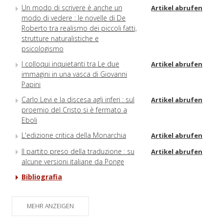
Un modo di scrivere è anche un
Artikel abrufen
modo di vedere : le novelle di De
Roberto tra realismo dei piccoli fatti,
strutture naturalistiche e
psicologismo
I colloqui inquietanti tra Le due
Artikel abrufen
immagini in una vasca di Giovanni
Papini
Carlo Levi e la discesa agli inferi : sul
Artikel abrufen
proemio del Cristo si è fermato a
Eboli
L'edizione critica della Monarchia
Artikel abrufen
Il partito preso della traduzione : su
Artikel abrufen
alcune versioni italiane da Ponge
Bibliografia
Notiziario
Artikel abrufen
MEHR ANZEIGEN
Libri ricevuti
Artikel abrufen