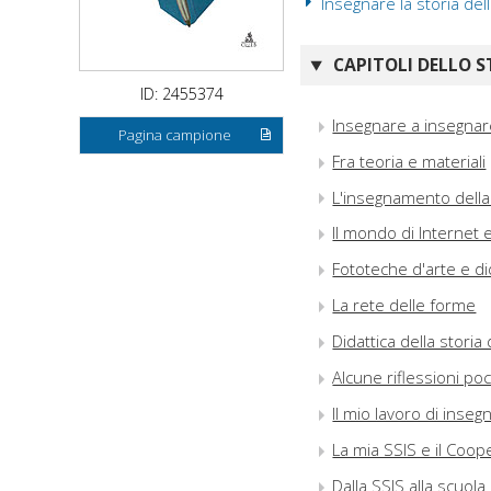
Insegnare la storia dell
CAPITOLI DELLO S
ID: 2455374
Insegnare a insegnare 
Pagina campione
Fra teoria e materiali
L'insegnamento della s
Il mondo di Internet e
Fototeche d'arte e di
La rete delle forme
Didattica della storia
Alcune riflessioni po
Il mio lavoro di inseg
La mia SSIS e il Coop
Dalla SSIS alla scuola