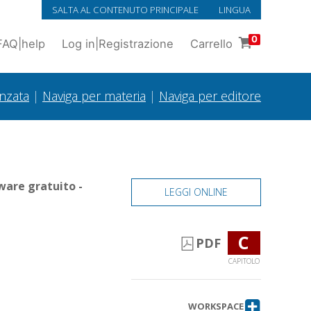
SALTA AL CONTENUTO PRINCIPALE
LINGUA
0
FAQ
|
help
Log in
|
Registrazione
Carrello
anzata
|
Naviga per materia
|
Naviga per editore
ware gratuito -
LEGGI ONLINE
C
PDF
CAPITOLO
WORKSPACE