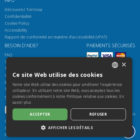
INFO
Découvrez Torrossa
Confidentialité
Cookie Policy
Accessibility
Rapport de conformité en matière d'accessibilité (VPAT)
BESOIN D'AIDE?
PAIEMENTS SÉCURISÉS
FAQ
Comment ouvrir nos documents
×
Torrossa Reader
Ce site Web utilise des cookies
Options d'accès
ITALIAN
Email:
helpdesk@torrossa.com
Notre site Web utilise des cookies pour améliorer l'expérience
SPANISH
Tel:
+39 055 5018800
utilisateur. En utilisant notre site Web, vous acceptez tous les
cookies conformément à notre Politique relative aux cookies.
En
SUIVEZ-NOUS
NOS RESSOURCES
FRENCH
savoir plus
Torrossa Info
ENGLISH
Torrossa pour Institutions
ACCEPTER
REFUSER
GERMAN
Torrossa Open
Copyright 2000-2026
Library Services
AFFICHER LES DÉTAILS
Casalini Libri
Publisher Services
P.IVA IT03106600483