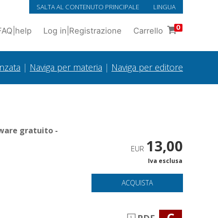
SALTA AL CONTENUTO PRINCIPALE
LINGUA
0
FAQ
|
help
Log in
|
Registrazione
Carrello
anzata
|
Naviga per materia
|
Naviga per editore
ware gratuito -
13,00
EUR
Iva esclusa
ACQUISTA
C