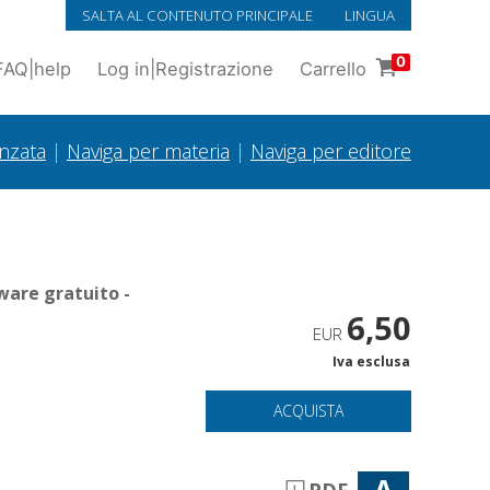
SALTA AL CONTENUTO PRINCIPALE
LINGUA
0
FAQ
|
help
Log in
|
Registrazione
Carrello
anzata
|
Naviga per materia
|
Naviga per editore
ware gratuito -
6,50
EUR
Iva esclusa
ACQUISTA
A