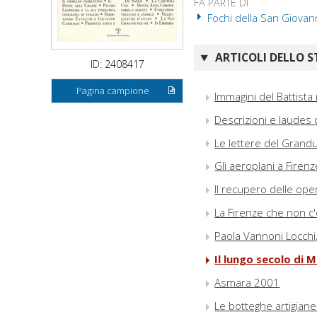
FA PARTE DI
Fochi della San Giovann
ARTICOLI DELLO S
ID: 2408417
Pagina campione
Immagini del Battista n
Descrizioni e laudes d
Le lettere del Grand
Gli aeroplani a Firen
Il recupero delle ope
La Firenze che non c'
Paola Vannoni Locchi, 
Il lungo secolo di 
Asmara 2001
Le botteghe artigiane