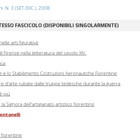
i. N. 3 (SET./DIC.), 2008
TESSO FASCICOLO (DISPONIBILI SINGOLARMENTE)
elle arti figurative
i Firenze nella letteratura del secolo XIV.
uca
ze e lo Stabilimento Costruzioni Aeronautiche Fiorentine
re d'arte rubate dalle truppe tedesche durante la guerra
è più
la Signora dell'artigianato artistico fiorentino
Montanelli
 fiorentine