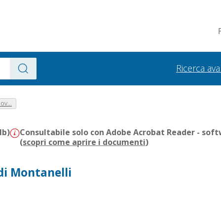
Ricerca av
ov...
Mb)
Consultabile solo con Adobe Acrobat Reader - soft
(
scopri come aprire i documenti
)
 di Montanelli